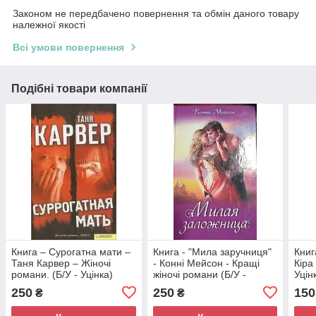
Законом не передбачено повернення та обмін даного товару
належної якості
Всі умови повернення
Подібні товари компанії
Книга – Сурогатна мати –
Книга - "Мила заручниця"
Книг
Таня Карвер – Жіночі
- Конні Мейсон - Кращі
Кіра
романи. (Б/У - Уцінка)
жіночі романи (Б/У -
Уцін
Уцінка)
ром
250
250
150
₴
₴