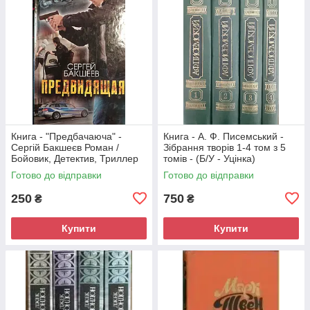
Книга - "Предбачаюча" -
Книга - А. Ф. Писемський -
Сергій Бакшеєв Роман /
Зібрання творів 1-4 том з 5
Бойовик, Детектив, Триллер
томів - (Б/У - Уцінка)
(Б/У - Уцінка)
Готово до відправки
Готово до відправки
250
750
₴
₴
Купити
Купити