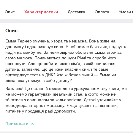
Опис
Характеристики
Доставка
Оплата
Умови 
Опис
Емма Тернер змучена, хвора та нещасна. Вона живе на
допомогу і одна виховує сина. У неї немає близьких, подруг та
надій на майбутнє. За неймовірних обставин Емма втрачає
свого малюка. Починаються пошуки Річчі та спроби його
повернути. Але що робити, якщо сім'я, в якій опинилася
дитина, запевняє, що це їхній власний син, і те саме
підтверджує тест на ДНК? Хто ж божевільний — Емма чи
жінка, яка утримує в себе дитину?
Важливо! Це останній екземпляр з урахуванням віку книги, ми
не можемо гарантувати ідеальний стан, а фото може не
збігатися з оригіналом за кольоровістю. Деталі уточнюйте у
менеджера інтернет-магазину. Якщо цікавлять інші книги,
питайте у продавця раді допомогти.
Приховати