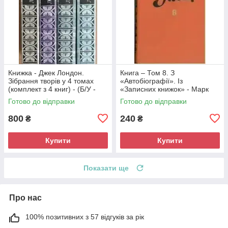
Книжка - Джек Лондон.
Книга – Том 8. З
Зібрання творів у 4 томах
«Автобіографії». Із
(комплект з 4 книг) - (Б/У -
«Записних книжок» - Марк
Уцінка)
Твен (Б/У - УЦІНКА) -
Готово до відправки
Готово до відправки
кольорові ілюстрації
800
240
₴
₴
Купити
Купити
Показати ще
Про нас
100% позитивних з 57 відгуків за рік