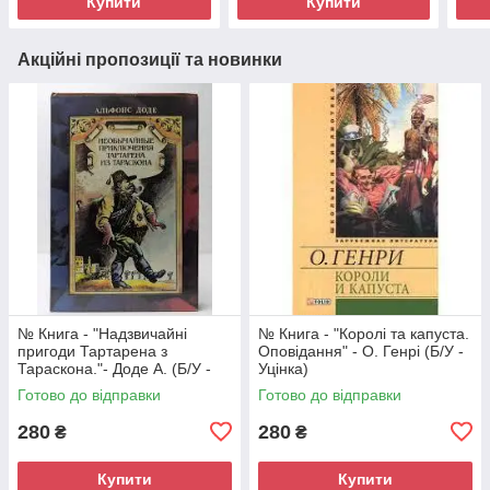
Купити
Купити
Акційні пропозиції та новинки
№ Книга - "Надзвичайні
№ Книга - "Королі та капуста.
пригоди Тартарена з
Оповідання" - О. Генрі (Б/У -
Тараскона."- Доде А. (Б/У -
Уцінка)
Уцінка)
Готово до відправки
Готово до відправки
280
280
₴
₴
Купити
Купити