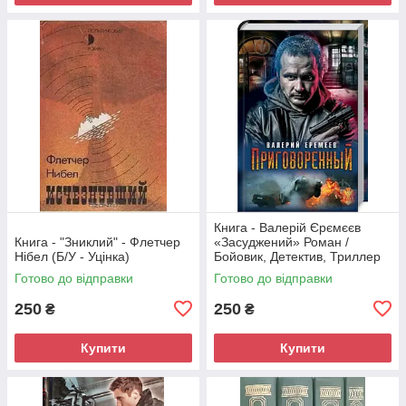
Книга - Валерій Єрємєєв
Книга - "Зниклий" - Флетчер
«Засуджений» Роман /
Нібел (Б/У - Уцінка)
Бойовик, Детектив, Триллер
(Б/У - Уцінка)
Готово до відправки
Готово до відправки
250
250
₴
₴
Купити
Купити