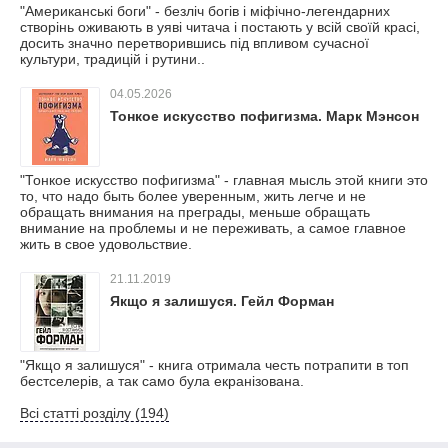
"Американські боги" - безліч богів і міфічно-легендарних
створінь оживають в уяві читача і постають у всій своїй красі,
досить значно перетворившись під впливом сучасної
культури, традицій і рутини..
04.05.2026
Тонкое искусство пофигизма. Марк Мэнсон
"Тонкое искусство пофигизма" - главная мысль этой книги это
то, что надо быть более уверенным, жить легче и не
обращать внимания на преграды, меньше обращать
внимание на проблемы и не переживать, а самое главное
жить в свое удовольствие.
21.11.2019
Якщо я залишуся. Гейл Форман
"Якщо я залишуся" - книга отримала честь потрапити в топ
бестселерів, а так само була екранізована.
Всі статті розділу (194)