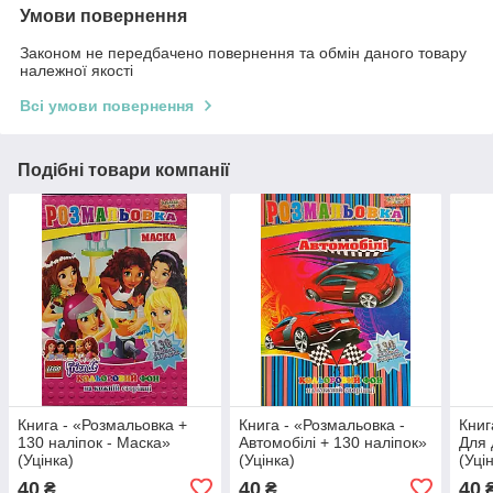
Умови повернення
Законом не передбачено повернення та обмін даного товару
належної якості
Всі умови повернення
Подібні товари компанії
Книга - «Розмальовка +
Книга - «Розмальовка -
Книг
130 наліпок - Маска»
Автомобілі + 130 наліпок»
Для 
(Уцінка)
(Уцінка)
(Уці
40
40
40
₴
₴