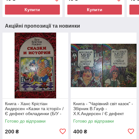
Купити
Купити
Акційні пропозиції та новинки
Книга - Ханс Крістіан
Книга - "Чарівний світ казок" -
Андерсен «Казки та історії» /
Збірник В.Гауф -
Є дефект обкладинки (Б/У -
Х.К.Андерсен / Є дефект
УЦІНКА)
обкладинки (Б/У - УЦІНКА)
Готово до відправки
Готово до відправки
200
400
₴
₴