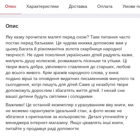
Опис
Характеристики
Доставка
Оплата
Умови п
Опис
Яку казку прочитати маляті перед сном? Таке питання часто
постає перед батьками. Ця чудова книжка допоможе вам у
цьому.Багата й різноманітна золота скарбниця народної
творчості. Не одне покоління українських дітей радують казки,
милують душу колискові, розважають пісеньки та утішки. Ці
твори вчать добра, увічливого ставлення до старших, любові
до всього живого. Крім зразків народного слова, у книзі
подано вірші та оповідння видатних письменників минулого та
сьогодення, котрі пишуть для дітей.Саме ці незабутні твори
допоможуть дорослим і збагатять життя дітей. І нехай сни
вашої дитини будуть світлими і солодкими.
Важливо! Це останній екземпляр з урахуванням віку книги, ми
не можемо гарантувати ідеальний стан, а фото може не
збігатися з оригіналом за кольоровістю. Деталі уточнюйте у
менеджера інтернет-магазину. Якщо цікавлять інші книги,
питайте у продавця раді допомогти.