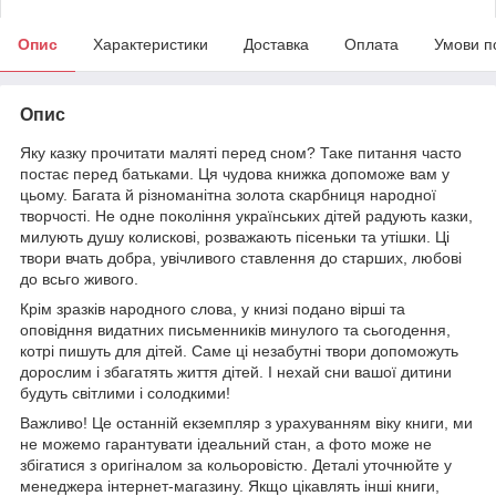
Опис
Характеристики
Доставка
Оплата
Умови п
Опис
Яку казку прочитати маляті перед сном? Таке питання часто
постає перед батьками. Ця чудова книжка допоможе вам у
цьому. Багата й різноманітна золота скарбниця народної
творчості. Не одне покоління українських дітей радують казки,
милують душу колискові, розважають пісеньки та утішки. Ці
твори вчать добра, увічливого ставлення до старших, любові
до всьго живого.
Крім зразків народного слова, у книзі подано вірші та
оповідння видатних письменників минулого та сьогодення,
котрі пишуть для дітей. Саме ці незабутні твори допоможуть
дорослим і збагатять життя дітей. І нехай сни вашої дитини
будуть світлими і солодкими!
Важливо! Це останній екземпляр з урахуванням віку книги, ми
не можемо гарантувати ідеальний стан, а фото може не
збігатися з оригіналом за кольоровістю. Деталі уточнюйте у
менеджера інтернет-магазину. Якщо цікавлять інші книги,