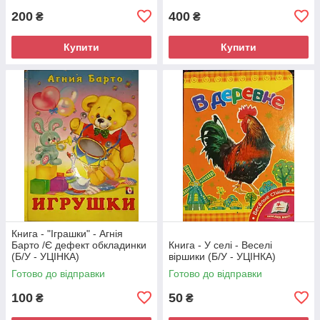
200
400
₴
₴
Купити
Купити
Книга - "Іграшки" - Агнія
Барто /Є дефект обкладинки
Книга - У селі - Веселі
(Б/У - УЦІНКА)
віршики (Б/У - УЦІНКА)
Готово до відправки
Готово до відправки
100
50
₴
₴