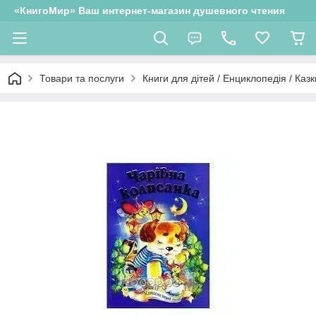
«КнигоМир» Ваш интернет-магазин душевного чтения
Товари та послуги
Книги для дітей / Енциклопедія / Казк