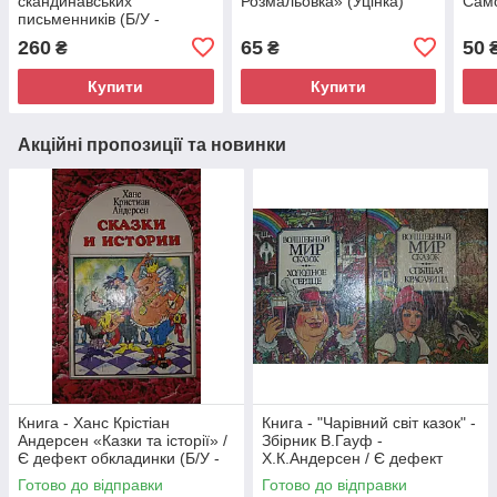
скандинавських
Розмальовка» (Уцінка)
Само
письменників (Б/У -
УЦІНКА)
260
65
50
₴
₴
Купити
Купити
Акційні пропозиції та новинки
Книга - Ханс Крістіан
Книга - "Чарівний світ казок" -
Андерсен «Казки та історії» /
Збірник В.Гауф -
Є дефект обкладинки (Б/У -
Х.К.Андерсен / Є дефект
УЦІНКА)
обкладинки (Б/У - УЦІНКА)
Готово до відправки
Готово до відправки