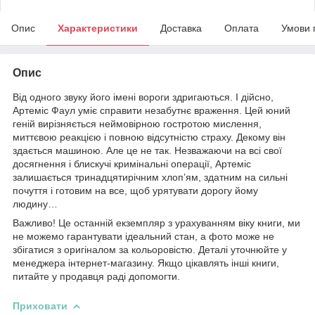
Опис
Характеристики
Доставка
Оплата
Умови 
Опис
Від одного звуку його імені вороги здригаються. І дійсно,
Артеміс Фаул уміє справити незабутнє враження. Цей юний
геній вирізняється неймовірною гостротою мислення,
миттєвою реакцією і повною відсутністю страху. Декому він
здається машиною. Але це не так. Незважаючи на всі свої
досягнення і блискучі кримінальні операції, Артеміс
залишається тринадцятирічним хлоп’ям, здатним на сильні
почуття і готовим на все, щоб урятувати дорогу йому
людину…
Важливо! Це останній екземпляр з урахуванням віку книги, ми
не можемо гарантувати ідеальний стан, а фото може не
збігатися з оригіналом за кольоровістю. Деталі уточнюйте у
менеджера інтернет-магазину. Якщо цікавлять інші книги,
питайте у продавця раді допомогти.
Приховати