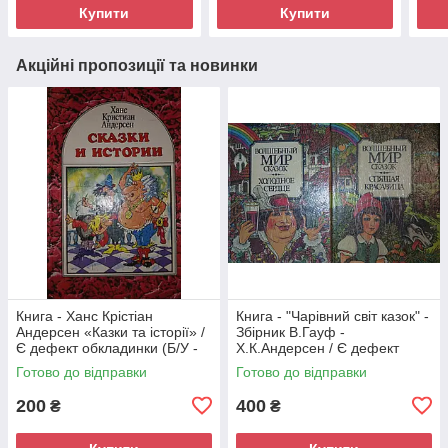
Купити
Купити
Акційні пропозиції та новинки
Книга - Ханс Крістіан
Книга - "Чарівний світ казок" -
Андерсен «Казки та історії» /
Збірник В.Гауф -
Є дефект обкладинки (Б/У -
Х.К.Андерсен / Є дефект
УЦІНКА)
обкладинки (Б/У - УЦІНКА)
Готово до відправки
Готово до відправки
200
400
₴
₴