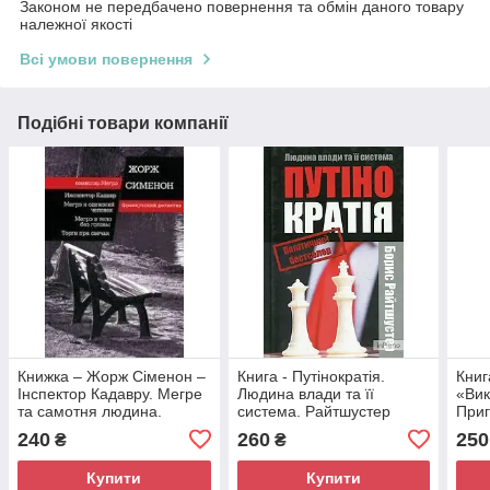
Законом не передбачено повернення та обмін даного товару
належної якості
Всі умови повернення
Подібні товари компанії
Книжка – Жорж Сіменон –
Книга - Путінократія.
Книг
Інспектор Кадавру. Мегре
Людина влади та її
«Вик
та самотня людина.
система. Райтшустер
Приг
Мегре та тіло без голови.
Борис (Б/У - Уцінка)
(Уці
240
260
250
₴
₴
Торги зі свічками - збірник
(Уцінка)
Купити
Купити