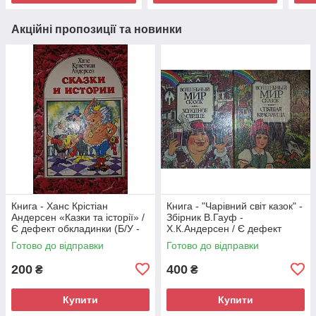
Акційні пропозиції та новинки
Книга - Ханс Крістіан
Книга - "Чарівний світ казок" -
Андерсен «Казки та історії» /
Збірник В.Гауф -
Є дефект обкладинки (Б/У -
Х.К.Андерсен / Є дефект
УЦІНКА)
обкладинки (Б/У - УЦІНКА)
Готово до відправки
Готово до відправки
200
400
₴
₴
Купити
Купити