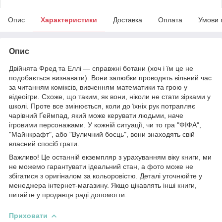
Опис
Характеристики
Доставка
Оплата
Умови 
Опис
Двійнята Фред та Еллі — справжні ботани (хоч і їм це не
подобається визнавати). Вони залюбки проводять вільний час
за читанням коміксів, вивченням математики та грою у
відеоігри. Схоже, що таким, як вони, ніколи не стати зірками у
школі. Проте все змінюється, коли до їхніх рук потрапляє
чарівний Ґеймпад, який може керувати людьми, наче
ігровими персонажами. У кожній ситуації, чи то гра "ФІФА",
"Майнкрафт", або "Вуличний боєць", вони знаходять свій
власний спосіб грати.
Важливо! Це останній екземпляр з урахуванням віку книги, ми
не можемо гарантувати ідеальний стан, а фото може не
збігатися з оригіналом за кольоровістю. Деталі уточнюйте у
менеджера інтернет-магазину. Якщо цікавлять інші книги,
питайте у продавця раді допомогти.
Приховати