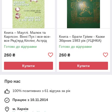
Книга – Мауглі. Малюк та
Карлсон. Вінні Пух і все-все-
Книга – Брати Грімм - Казки
все Ред'ярд Кіплінг, Астрід
Збірник 1983 рік (УЦІНКА)
Ліндгрен, Алан Мілн (Б/У -
Готово до відправки
Готово до відправки
УЦІНКА)
260
260
₴
₴
Купити
Купити
Про нас
100% позитивних з 61 відгука за рік
Працює з 10.11.2014
м. Харків