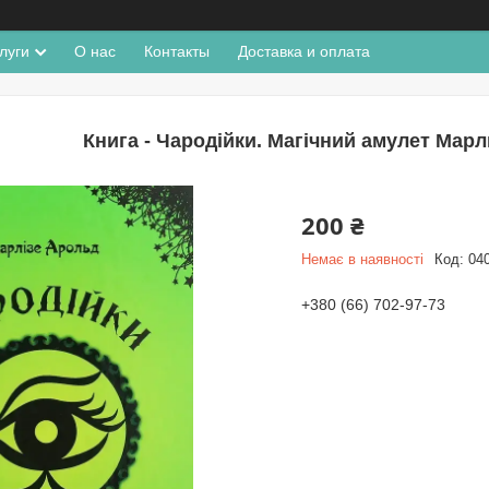
луги
О нас
Контакты
Доставка и оплата
Книга - Чародійки. Магічний амулет Марл
200 ₴
Немає в наявності
Код:
04
+380 (66) 702-97-73