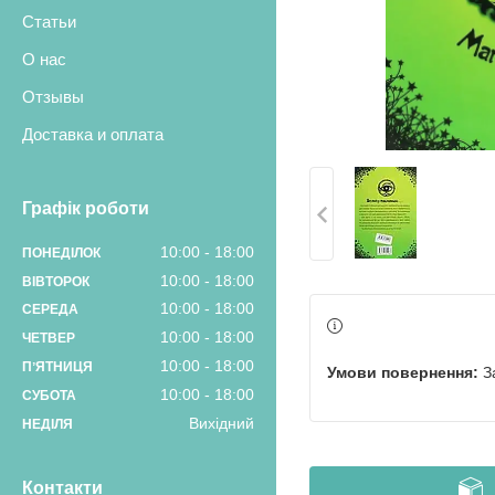
Статьи
О нас
Отзывы
Доставка и оплата
Графік роботи
10:00
18:00
ПОНЕДІЛОК
10:00
18:00
ВІВТОРОК
10:00
18:00
СЕРЕДА
10:00
18:00
ЧЕТВЕР
10:00
18:00
ПʼЯТНИЦЯ
З
10:00
18:00
СУБОТА
Вихідний
НЕДІЛЯ
Контакти