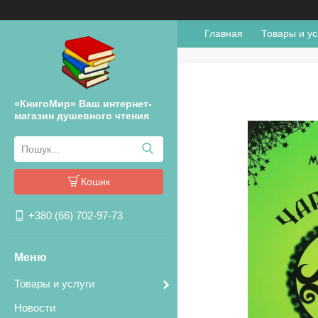
Главная
Товары и ус
«КнигоМир» Ваш интернет-
магазин душевного чтения
Кошик
+380 (66) 702-97-73
Товары и услуги
Новости