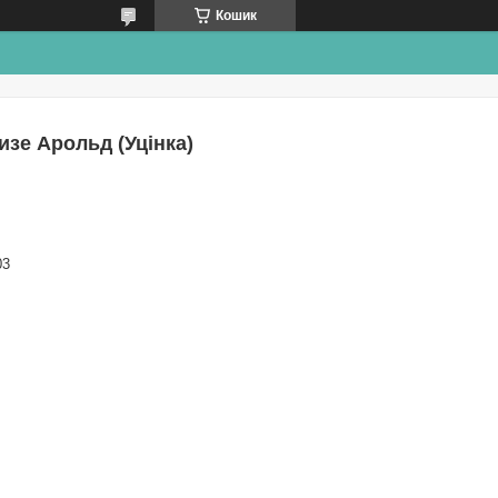
Кошик
изе Арольд (Уцінка)
03