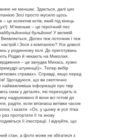
Манею не меншає. Здається, далі цих
омпанією Зосі просто мусило щось
 – це колектив котів, який під кінець
ух!). М’якеньке – це героїчний пес
найбульйонніші бульйони! У великій
! Виявляється, Діоген теж лоточник і теж
 настрій і Зося з компанією? Усе доволі
вань у родинному колі. До приготувань
ують Різдво й чекають на Миколая.
вердження – це занудка Михась, кузен
премудрі штукенції)». Тепер вибір
вяткових стравах». Справді, якщо перед
аїв! Здогадуюся, що ви скептично
не найважливіша інформація про твір
есь смак у деталях, які переходять із
тину надруковано й вони всі готові до
и, радіти, коли впізнаєш витівки часом
к, і казати: «Ох, у цьому ж уся тітка
раз прогортати її та знову
ивіться її ілюстрації. І відчуйте, що
ий стан, а фото може не збігатися з