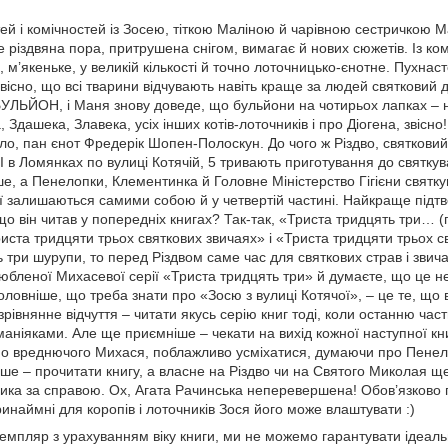
ей і комічностей із Зосею, тіткою Маліною й чарівною сестричкою 
 різдвяна пора, притрушена снігом, вимагає й нових сюжетів. Із к
 м’якеньке, у великій кількості й точно лоточницько-єнотне. Пухнасте
звісно, що всі тварини відчувають навіть краще за людей святковий д
 БУЛЬЙОН, і Маня знову доведе, що бульйони на чотирьох лапках – 
, Здашека, Злавека, усіх інших котів-лоточників і про Діогена, звісно
міло, пан єнот Фредерік Шопен-Полоскун. До чого ж Різдво, святковий
! І в Ломянках по вулиці Котячій, 5 тривають приготування до святку
льше, а Пенелопки, Клементинка й Головне Міністерство Гігієни святк
ої залишаються самими собою й у четвертій частині. Найкраще підт
 що він читав у попередніх книгах? Так-так, «Триста тридцять три… (
ста тридцяти трьох святкових звичаях» і «Триста тридцяти трьох с
 три шурупи, то перед Різдвом саме час для святкових страв і звич
любленої Михасевої серії «Триста тридцять три» й думаєте, що це 
ловніше, що треба знати про «Зосю з вулиці Котячої», – це те, що в
езрівнянне відчуття – читати якусь серію книг тоді, коли останню час
ніяками. Але ще приємніше – чекати на вихід кожної наступної книг
о вреднючого Михася, поблажливо усміхатися, думаючи про Пенелопо
ше – прочитати книгу, а власне на Різдво чи на Святого Миколая ще 
ка за справою. Ох, Агата Рачинська неперевершена! Обов’язково под
инаймні для коропів і лоточників Зося його може влаштувати :)
емпляр з урахуванням віку книги, ми не можемо гарантувати ідеальн