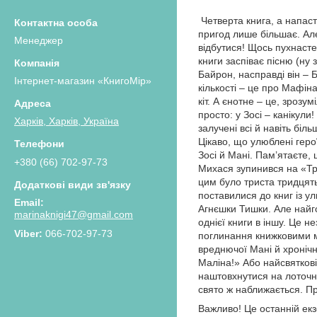
Четверта книга, а напаст
пригод лише більшає. Але
Менеджер
відбутися! Щось пухнасте,
книги заспіває пісню (ну 
Байрон, насправді він –
Інтернет-магазин «КнигоМір»
кількості – це про Мафіна
кіт. А єнотне – це, зрозу
просто: у Зосі – канікули
Харків, Харків, Україна
залучені всі й навіть бі
Цікаво, що улюблені гер
Зосі й Мані. Пам’ятаєте,
+380 (66) 702-97-73
Михася зупинився на «Три
цим було триста тридцять
поставилися до книг із у
Агнєшки Тишки. Але найго
marinaknigi47@gmail.com
однієї книги в іншу. Це н
066-702-97-73
поглинання книжковими ма
вреднючої Мані й хронічн
Маліна!» Або найсвяткові
наштовхнутися на лоточни
свято ж наближається. Пр
Важливо! Це останній екз