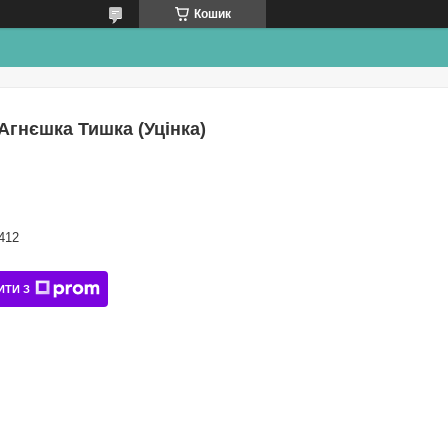
Кошик
 Агнєшка Тишка (Уцінка)
412
ИТИ З