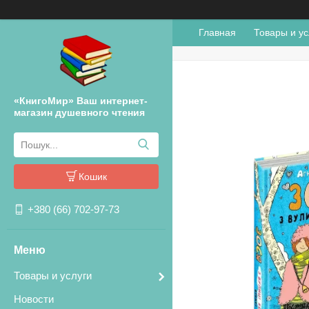
Главная
Товары и ус
«КнигоМир» Ваш интернет-
магазин душевного чтения
Кошик
+380 (66) 702-97-73
Товары и услуги
Новости