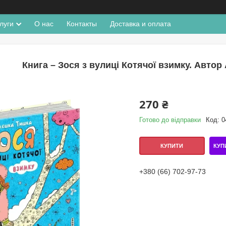
луги
О нас
Контакты
Доставка и оплата
Книга – Зося з вулиці Котячої взимку. Автор
270 ₴
Готово до відправки
Код:
0
КУП
КУПИТИ
+380 (66) 702-97-73