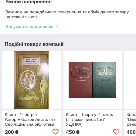
Умови повернення
Законом не передбачено повернення та обмін даного товару
належної якості
Всі умови повернення
Подібні товари компанії
Книга - "Постріл"
Книга - Твори у 2 томах -
Книг
Автор:Рибаков Анатолій /
І.І. Лажечников (Б/У -
"Від
Серія:Шкільна бібліотека
УЦІНКА)
Вені
(Б/У - Уцінка)
УЦІ
200
450
400
₴
₴