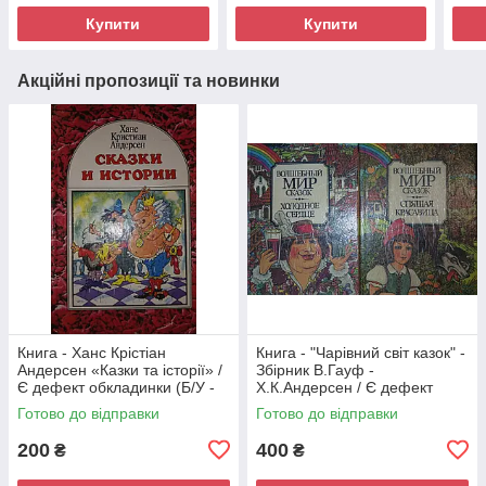
Купити
Купити
Акційні пропозиції та новинки
Книга - Ханс Крістіан
Книга - "Чарівний світ казок" -
Андерсен «Казки та історії» /
Збірник В.Гауф -
Є дефект обкладинки (Б/У -
Х.К.Андерсен / Є дефект
УЦІНКА)
обкладинки (Б/У - УЦІНКА)
Готово до відправки
Готово до відправки
200
400
₴
₴