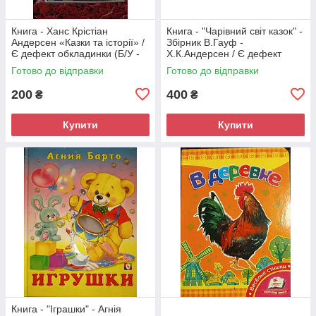
Книга - Ханс Крістіан
Книга - "Чарівний світ казок" -
Андерсен «Казки та історії» /
Збірник В.Гауф -
Є дефект обкладинки (Б/У -
Х.К.Андерсен / Є дефект
УЦІНКА)
обкладинки (Б/У - УЦІНКА)
Готово до відправки
Готово до відправки
200
400
₴
₴
Купити
Купити
Книга - "Іграшки" - Агнія