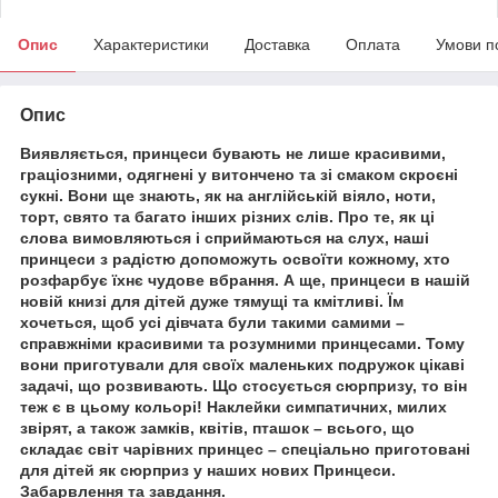
Опис
Характеристики
Доставка
Оплата
Умови п
Опис
Виявляється, принцеси бувають не лише красивими,
граціозними, одягнені у витончено та зі смаком скроєні
сукні. Вони ще знають, як на англійській віяло, ноти,
торт, свято та багато інших різних слів. Про те, як ці
слова вимовляються і сприймаються на слух, наші
принцеси з радістю допоможуть освоїти кожному, хто
розфарбує їхнє чудове вбрання. А ще, принцеси в нашій
новій книзі для дітей дуже тямущі та кмітливі. Їм
хочеться, щоб усі дівчата були такими самими –
справжніми красивими та розумними принцесами. Тому
вони приготували для своїх маленьких подружок цікаві
задачі, що розвивають. Що стосується сюрпризу, то він
теж є в цьому кольорі! Наклейки симпатичних, милих
звірят, а також замків, квітів, пташок – всього, що
складає світ чарівних принцес – спеціально приготовані
для дітей як сюрприз у наших нових Принцеси.
Забарвлення та завдання.