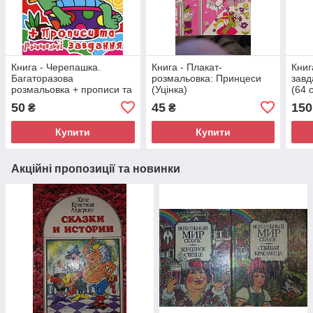
Книга - Черепашка.
Книга - Плакат-
Книг
Багаторазова
розмальовка: Принцеси
завд
розмальовка + прописи та
(Уцінка)
(64 
розвивальні завдання |
накл
50
45
150
₴
₴
(Уценка)
Купити
Купити
Акційні пропозиції та новинки