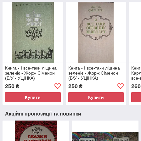
Книга - І все-таки ліщина
Книга - І все-таки ліщина
Книг
зеленіє - Жорж Сіменон
зеленіє - Жорж Сіменон
Карл
(Б/У - УЦІНКА)
(Б/У - УЦІНКА)
все-
Астр
250
250
260
₴
₴
Мілн
Купити
Купити
Акційні пропозиції та новинки