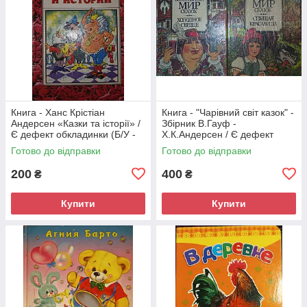
Книга - Ханс Крістіан
Книга - "Чарівний світ казок" -
Андерсен «Казки та історії» /
Збірник В.Гауф -
Є дефект обкладинки (Б/У -
Х.К.Андерсен / Є дефект
УЦІНКА)
обкладинки (Б/У - УЦІНКА)
Готово до відправки
Готово до відправки
200
400
₴
₴
Купити
Купити