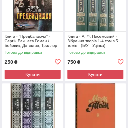
Книга - "Предбачаюча" -
Книга - А. Ф. Писемський -
Сергій Бакшеєв Роман /
Зібрання творів 1-4 том з 5
Бойовик, Детектив, Триллер
томів - (Б/У - Уцінка)
(Б/У - Уцінка)
Готово до відправки
Готово до відправки
250
750
₴
₴
Купити
Купити