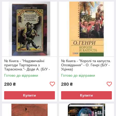
№ Книга - "Надзвичайні
№ Книга - "Королі та капуста.
пригоди Тартарена з
Оповідання" - О. Генрі (Б/У -
Тараскона."- Доде А. (Б/У -
Уцінка)
Уцінка)
Готово до відправки
Готово до відправки
280
280
₴
₴
Купити
Купити