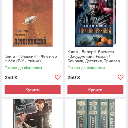
Книга - Валерій Єрємєєв
Книга - "Зниклий" - Флетчер
«Засуджений» Роман /
Нібел (Б/У - Уцінка)
Бойовик, Детектив, Триллер
(Б/У - Уцінка)
Готово до відправки
Готово до відправки
250
250
₴
₴
Купити
Купити