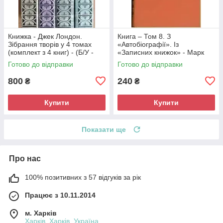
Книжка - Джек Лондон.
Книга – Том 8. З
Зібрання творів у 4 томах
«Автобіографії». Із
(комплект з 4 книг) - (Б/У -
«Записних книжок» - Марк
Уцінка)
Твен (Б/У - УЦІНКА) -
Готово до відправки
Готово до відправки
кольорові ілюстрації
800
240
₴
₴
Купити
Купити
Показати ще
Про нас
100% позитивних з 57 відгуків за рік
Працює з 10.11.2014
м. Харків
Харків, Харків, Україна