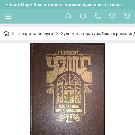
«КнигоМир» Ваш интернет-магазин душевного чтения
Товари та послуги
Художня література/Ліковні романи/ 