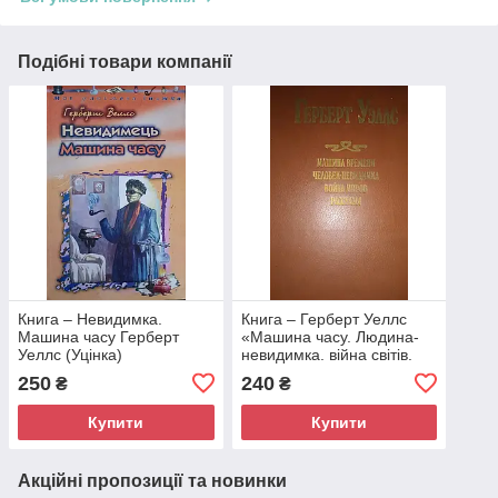
Подібні товари компанії
Книга – Невидимка.
Книга – Герберт Уеллс
Машина часу Герберт
«Машина часу. Людина-
Уеллс (Уцінка)
невидимка. війна світів.
Оповідання» (Б/У - Уцінка)
250
240
₴
₴
Купити
Купити
Акційні пропозиції та новинки