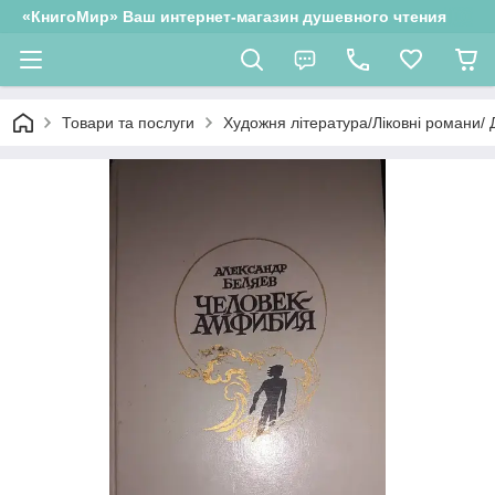
«КнигоМир» Ваш интернет-магазин душевного чтения
Товари та послуги
Художня література/Ліковні романи/ 