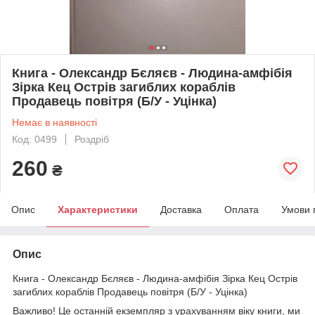
Книга - Олександр Бєляєв - Людина-амфібія
Зірка Кец Острів загиблих кораблів
Продавець повітря (Б/У - Уцінка)
Немає в наявності
Код: 0499
Роздріб
260
₴
Опис
Характеристики
Доставка
Оплата
Умови 
Опис
Книга - Олександр Бєляєв - Людина-амфібія Зірка Кец Острів
загиблих кораблів Продавець повітря (Б/У - Уцінка)
Важливо! Це останній екземпляр з урахуванням віку книги, ми