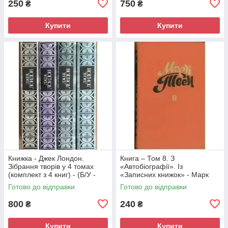
250
750
₴
₴
Купити
Купити
Книжка - Джек Лондон.
Книга – Том 8. З
Зібрання творів у 4 томах
«Автобіографії». Із
(комплект з 4 книг) - (Б/У -
«Записних книжок» - Марк
Уцінка)
Твен (Б/У - УЦІНКА) -
Готово до відправки
Готово до відправки
кольорові ілюстрації
800
240
₴
₴
Купити
Купити