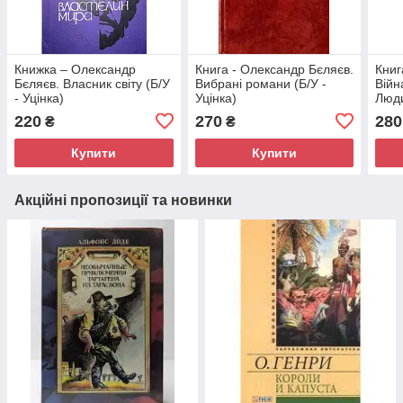
Книжка – Олександр
Книга - Олександр Бєляєв.
Книг
Бєляєв. Власник світу (Б/У
Вибрані романи (Б/У -
Війн
- Уцінка)
Уцінка)
Люд
Остр
220
270
280
₴
₴
Розп
Купити
Купити
Акційні пропозиції та новинки