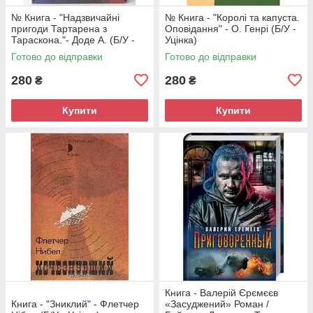
№ Книга - "Надзвичайні
№ Книга - "Королі та капуста.
пригоди Тартарена з
Оповідання" - О. Генрі (Б/У -
Тараскона."- Доде А. (Б/У -
Уцінка)
Уцінка)
Готово до відправки
Готово до відправки
280
280
₴
₴
Купити
Купити
Книга - Валерій Єрємєєв
Книга - "Зниклий" - Флетчер
«Засуджений» Роман /