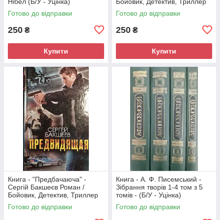
Нібел (Б/У - Уцінка)
Бойовик, Детектив, Триллер
(Б/У - Уцінка)
Готово до відправки
Готово до відправки
250
250
₴
₴
Купити
Купити
Книга - "Предбачаюча" -
Книга - А. Ф. Писемський -
Сергій Бакшеєв Роман /
Зібрання творів 1-4 том з 5
Бойовик, Детектив, Триллер
томів - (Б/У - Уцінка)
(Б/У - Уцінка)
Готово до відправки
Готово до відправки