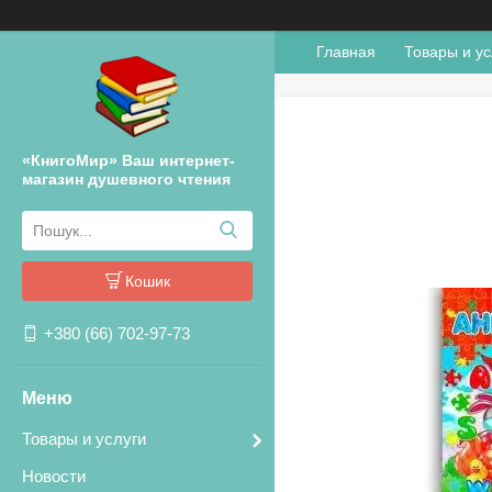
Главная
Товары и ус
«КнигоМир» Ваш интернет-
магазин душевного чтения
Кошик
+380 (66) 702-97-73
Товары и услуги
Новости