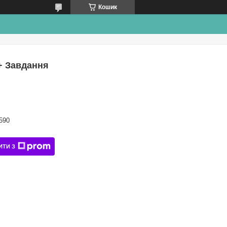
Кошик
 + Завдання
590
ИТИ З