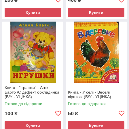
₴
₴
Купити
Купити
Книга - "Іграшки" - Агнія
Барто /Є дефект обкладинки
Книга - У селі - Веселі
(Б/У - УЦІНКА)
віршики (Б/У - УЦІНКА)
Готово до відправки
Готово до відправки
100
50
₴
₴
Купити
Купити