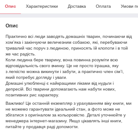
Опис
Характеристики
Доставка
Оплата
Умови п
Опис
Практично всі люди заводять домашніх тварин, починаючи від
хом’яка і закінчуючи величезним собакою, які, перебуваючи
тривалий час поруч з людиною, приносять їй клопоти і в той
же час радість.
Коли людина бере тварину, вона повинна розуміти всю
відповідальність свого вчинку. Це не просто іграшка, яку
з легкістю можна викинути і забути, а практично член сім’ї,
який потребує догляду і уваги.
Домашні улюбленці є найкращими ліками від нудьги і
депресій. Всі тварини допомагають нам набути нових,
позитивних рис характеру.
Важливо! Це останній екземпляр з урахуванням віку книги, ми
не можемо гарантувати ідеальний стан, а фото може не
збігатися з оригіналом за кольоровістю. Деталі уточнюйте у
менеджера інтернет-магазину. Якщо цікавлять інші книги,
питайте у продавця раді допомогти.