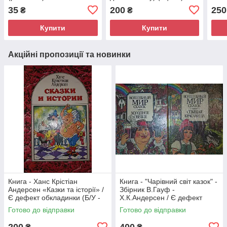
35
200
250
₴
₴
Купити
Купити
Акційні пропозиції та новинки
Книга - Ханс Крістіан
Книга - "Чарівний світ казок" -
Андерсен «Казки та історії» /
Збірник В.Гауф -
Є дефект обкладинки (Б/У -
Х.К.Андерсен / Є дефект
УЦІНКА)
обкладинки (Б/У - УЦІНКА)
Готово до відправки
Готово до відправки
200
400