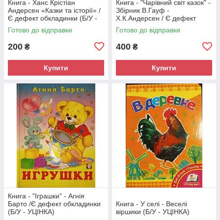
Книга - Ханс Крістіан
Книга - "Чарівний світ казок" -
Андерсен «Казки та історії» /
Збірник В.Гауф -
Є дефект обкладинки (Б/У -
Х.К.Андерсен / Є дефект
УЦІНКА)
обкладинки (Б/У - УЦІНКА)
Готово до відправки
Готово до відправки
200
400
₴
₴
Купити
Купити
Книга - "Іграшки" - Агнія
Барто /Є дефект обкладинки
Книга - У селі - Веселі
(Б/У - УЦІНКА)
віршики (Б/У - УЦІНКА)