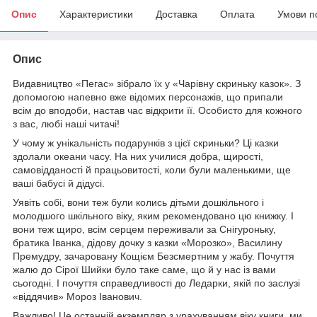
Опис
Характеристики
Доставка
Оплата
Умови п
Опис
Видавництво «Пегас» зібрало їх у «Чарівну скриньку казок». З
допомогою напевно вже відомих персонажів, що припали
всім до вподоби, настав час відкрити її. Особисто для кожного
з вас, любі наші читачі!
У чому ж унікальність подарунків з цієї скриньки? Ці казки
здолали океани часу. На них училися добра, щирості,
самовідданості й працьовитості, коли були маленькими, ще
ваші бабусі й дідусі.
Уявіть собі, вони теж були колись дітьми дошкільного і
молодшого шкільного віку, яким рекомендовано цю книжку. І
вони теж щиро, всім серцем переживали за Снігуроньку,
братика Іванка, дідову дочку з казки «Морозко», Василину
Премудру, зачаровану Кощієм Безсмертним у жабу. Почуття
жалю до Сірої Шийки було таке саме, що й у нас із вами
сьогодні. І почуття справедливості до Ледарки, якій по заслузі
«віддячив» Мороз Іванович.
Важливо! Це останній екземпляр з урахуванням віку книги, ми