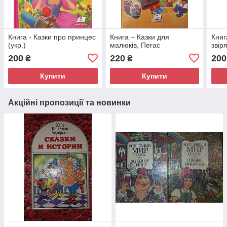
Книга - Казки про принцес
Книга – Казки для
Книг
(укр.)
малюків, Пегас
звіря
200
220
200
₴
₴
Купити
Купити
Акційні пропозиції та новинки