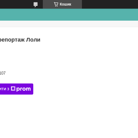
Кошик
 репортаж Лоли
107
ИТИ З