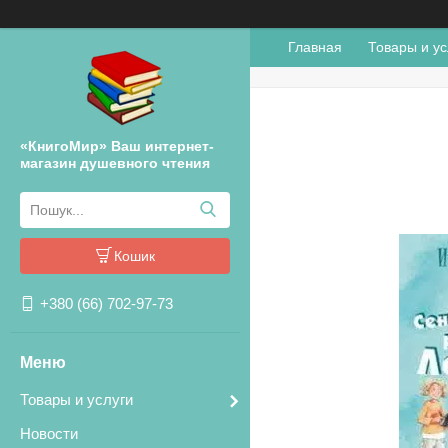
Главная
Товары и ус
«КнигоМир» Ваш интернет-
магазин душевного чтения
Кошик
+380 (66) 702-97-73
Товары и услуги
Новости