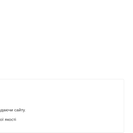
идаючи сайту.
ї якості