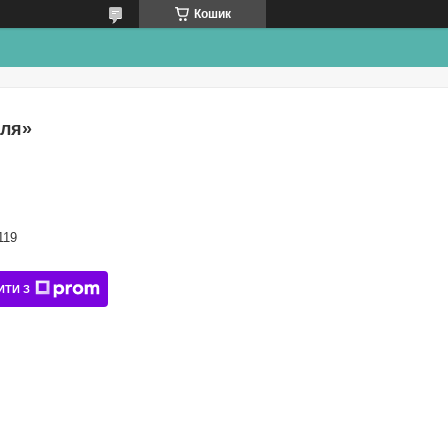
Кошик
іля»
119
ИТИ З