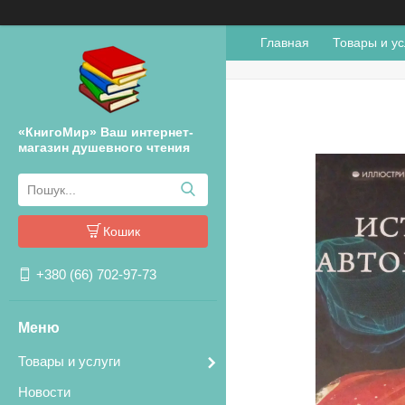
Главная
Товары и ус
«КнигоМир» Ваш интернет-
магазин душевного чтения
Кошик
+380 (66) 702-97-73
Товары и услуги
Новости