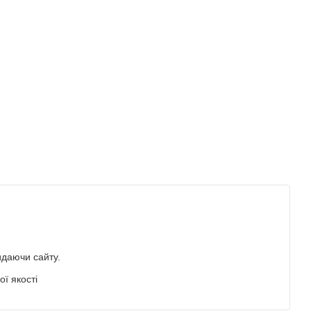
идаючи сайту.
ї якості