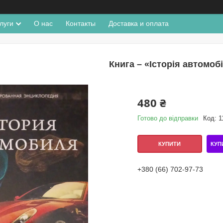
луги
О нас
Контакты
Доставка и оплата
Книга – «Історія автомоб
480 ₴
Готово до відправки
Код:
1
КУП
КУПИТИ
+380 (66) 702-97-73