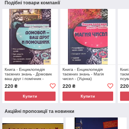
Подібні товари компанії
Книга - Енциклопедія
Книга - Енциклопедія
Книг
таємних знань - Домовик
таємних знань - Магія
таєм
ваш друг і помічник -
чисел - (Уцінка)
псув
(Уцінка)
них. 
220
220
220
₴
₴
Купити
Купити
Акційні пропозиції та новинки