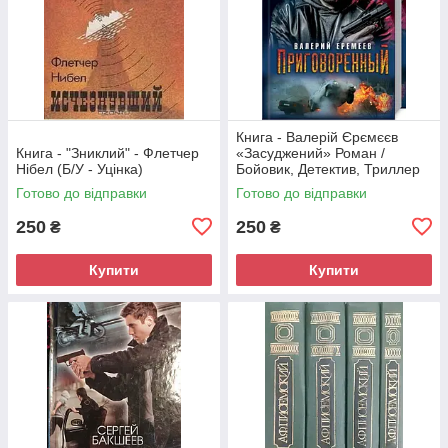
Книга - Валерій Єрємєєв
Книга - "Зниклий" - Флетчер
«Засуджений» Роман /
Нібел (Б/У - Уцінка)
Бойовик, Детектив, Триллер
(Б/У - Уцінка)
Готово до відправки
Готово до відправки
250
250
₴
₴
Купити
Купити