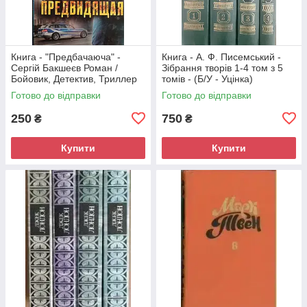
Книга - "Предбачаюча" -
Книга - А. Ф. Писемський -
Сергій Бакшеєв Роман /
Зібрання творів 1-4 том з 5
Бойовик, Детектив, Триллер
томів - (Б/У - Уцінка)
(Б/У - Уцінка)
Готово до відправки
Готово до відправки
250
750
₴
₴
Купити
Купити