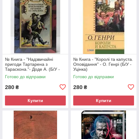
№ Книга - "Надзвичайні
№ Книга - "Королі та капуста.
пригоди Тартарена з
Оповідання" - О. Генрі (Б/У -
Тараскона."- Доде А. (Б/У -
Уцінка)
Уцінка)
Готово до відправки
Готово до відправки
280
280
₴
₴
Купити
Купити