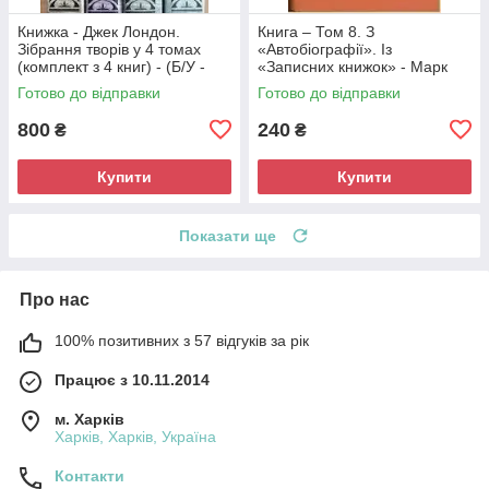
Книжка - Джек Лондон.
Книга – Том 8. З
Зібрання творів у 4 томах
«Автобіографії». Із
(комплект з 4 книг) - (Б/У -
«Записних книжок» - Марк
Уцінка)
Твен (Б/У - УЦІНКА) -
Готово до відправки
Готово до відправки
кольорові ілюстрації
800
240
₴
₴
Купити
Купити
Показати ще
Про нас
100% позитивних з 57 відгуків за рік
Працює з 10.11.2014
м. Харків
Харків, Харків, Україна
Контакти