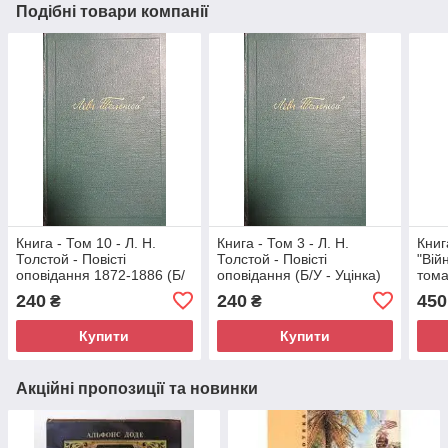
Подібні товари компанії
Книга - Том 10 - Л. Н.
Книга - Том 3 - Л. Н.
Книг
Толстой - Повісті
Толстой - Повісті
"Вій
оповідання 1872-1886 (Б/
оповідання (Б/У - Уцінка)
тома
У - Уцінка)
240
240
450
₴
₴
Купити
Купити
Акційні пропозиції та новинки