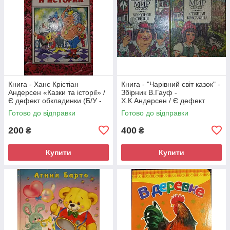
Книга - Ханс Крістіан
Книга - "Чарівний світ казок" -
Андерсен «Казки та історії» /
Збірник В.Гауф -
Є дефект обкладинки (Б/У -
Х.К.Андерсен / Є дефект
УЦІНКА)
обкладинки (Б/У - УЦІНКА)
Готово до відправки
Готово до відправки
200
400
₴
₴
Купити
Купити