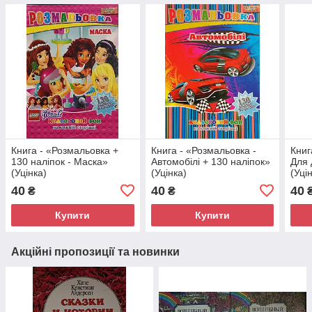
Книга - «Розмальовка +
Книга - «Розмальовка -
Книг
130 наліпок - Маска»
Автомобілі + 130 наліпок»
Для 
(Уцінка)
(Уцінка)
(Уці
40
40
40
₴
₴
Купити
Купити
Акційні пропозиції та новинки