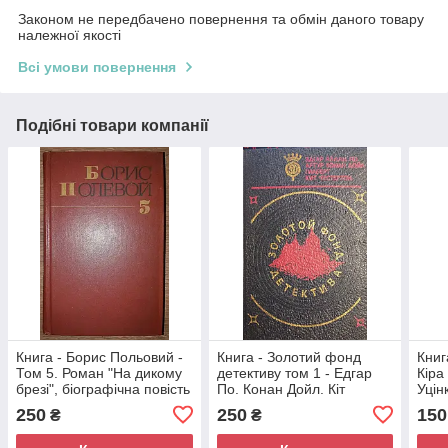
Законом не передбачено повернення та обмін даного товару
належної якості
Всі умови повернення
Подібні товари компанії
Книга - Борис Польовий -
Книга - Золотий фонд
Книг
Том 5. Роман "На дикому
детективу том 1 - Едгар
Кіра
брезі", біографічна повість
По. Конан Дойл. Кіт
Уцін
(Уцінка - Б/У)
Честертон. / Збірник
ром
250
250
150
₴
₴
романів (Б/У - Уцінка)