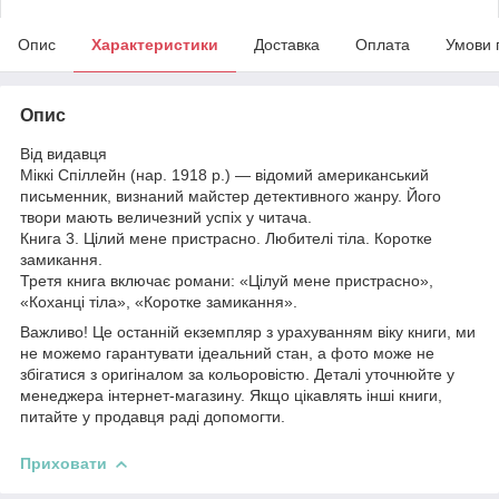
Опис
Характеристики
Доставка
Оплата
Умови 
Опис
Від видавця
Міккі Спіллейн (нар. 1918 р.) — відомий американський
письменник, визнаний майстер детективного жанру. Його
твори мають величезний успіх у читача.
Книга 3. Цілий мене пристрасно. Любителі тіла. Коротке
замикання.
Третя книга включає романи: «Цілуй мене пристрасно»,
«Коханці тіла», «Коротке замикання».
Важливо! Це останній екземпляр з урахуванням віку книги, ми
не можемо гарантувати ідеальний стан, а фото може не
збігатися з оригіналом за кольоровістю. Деталі уточнюйте у
менеджера інтернет-магазину. Якщо цікавлять інші книги,
питайте у продавця раді допомогти.
Приховати