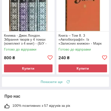
Книжка - Джек Лондон.
Книга – Том 8. З
Зібрання творів у 4 томах
«Автобіографії». Із
(комплект з 4 книг) - (Б/У -
«Записних книжок» - Марк
Уцінка)
Твен (Б/У - УЦІНКА) -
Готово до відправки
Готово до відправки
кольорові ілюстрації
800
240
₴
₴
Купити
Купити
Показати ще
Про нас
100% позитивних з 57 відгуків за рік