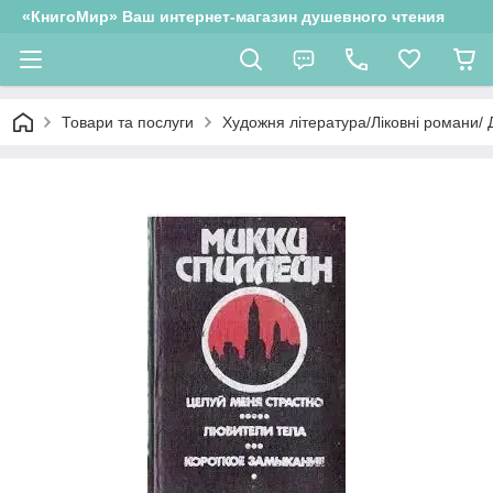
«КнигоМир» Ваш интернет-магазин душевного чтения
Товари та послуги
Художня література/Ліковні романи/ 