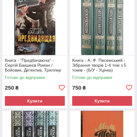
Книга - "Предбачаюча" -
Книга - А. Ф. Писемський -
Сергій Бакшеєв Роман /
Зібрання творів 1-4 том з 5
Бойовик, Детектив, Триллер
томів - (Б/У - Уцінка)
(Б/У - Уцінка)
Готово до відправки
Готово до відправки
250
750
₴
₴
Купити
Купити