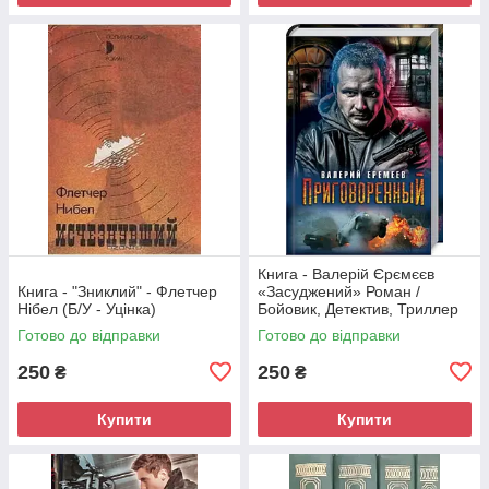
Книга - Валерій Єрємєєв
Книга - "Зниклий" - Флетчер
«Засуджений» Роман /
Нібел (Б/У - Уцінка)
Бойовик, Детектив, Триллер
(Б/У - Уцінка)
Готово до відправки
Готово до відправки
250
250
₴
₴
Купити
Купити