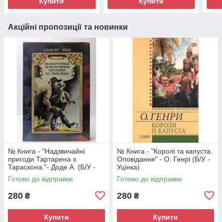
Купити
Купити
Акційні пропозиції та новинки
№ Книга - "Надзвичайні
№ Книга - "Королі та капуста.
пригоди Тартарена з
Оповідання" - О. Генрі (Б/У -
Тараскона."- Доде А. (Б/У -
Уцінка)
Уцінка)
Готово до відправки
Готово до відправки
280
280
₴
₴
Купити
Купити