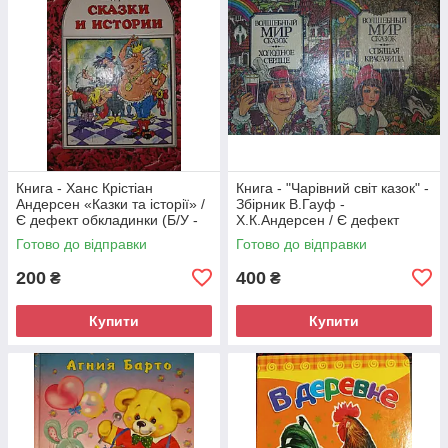
Книга - Ханс Крістіан
Книга - "Чарівний світ казок" -
Андерсен «Казки та історії» /
Збірник В.Гауф -
Є дефект обкладинки (Б/У -
Х.К.Андерсен / Є дефект
УЦІНКА)
обкладинки (Б/У - УЦІНКА)
Готово до відправки
Готово до відправки
200
400
₴
₴
Купити
Купити