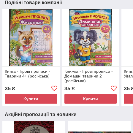
Подібні товари компанії
Книга - Ігрові прописи -
Книжка - Ігрові прописи -
Книг
Тварини 4+ (російська)
Домашні тварини 2+
Уваг
(російська)
35
35
35
₴
₴
Купити
Купити
Акційні пропозиції та новинки