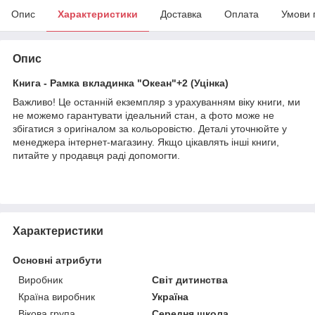
Опис
Характеристики
Доставка
Оплата
Умови 
Опис
Книга - Рамка вкладинка "Океан"+2 (Уцінка)
Важливо! Це останній екземпляр з урахуванням віку книги, ми
не можемо гарантувати ідеальний стан, а фото може не
збігатися з оригіналом за кольоровістю. Деталі уточнюйте у
менеджера інтернет-магазину. Якщо цікавлять інші книги,
питайте у продавця раді допомогти.
Характеристики
Основні атрибути
Виробник
Світ дитинства
Країна виробник
Україна
Вікова група
Середня школа