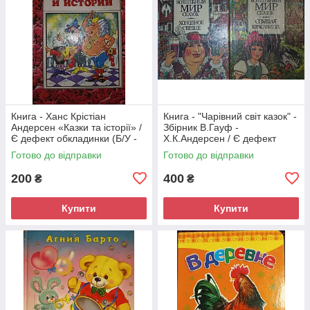
Книга - Ханс Крістіан
Книга - "Чарівний світ казок" -
Андерсен «Казки та історії» /
Збірник В.Гауф -
Є дефект обкладинки (Б/У -
Х.К.Андерсен / Є дефект
УЦІНКА)
обкладинки (Б/У - УЦІНКА)
Готово до відправки
Готово до відправки
200
400
₴
₴
Купити
Купити