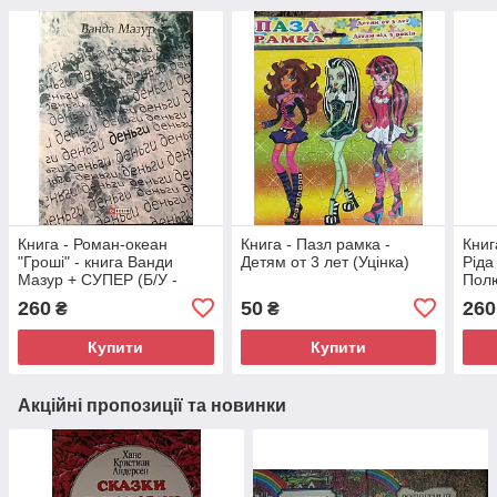
Книга - Роман-океан
Книга - Пазл рамка -
Книг
"Гроші" - книга Ванди
Детям от 3 лет (Уцінка)
Ріда
Мазур + СУПЕР (Б/У -
Пол
УЦІНКА)
Леві
260
50
260
₴
₴
УЦІ
Купити
Купити
Акційні пропозиції та новинки