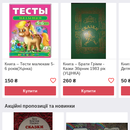
Книга – Тести малюкам 5-
Книга – Брати Грімм -
Книг
6 років(Уцінка)
Казки Збірник 1983 рік
Детя
(УЦІНКА)
150
260
50
₴
₴
Купити
Купити
Акційні пропозиції та новинки