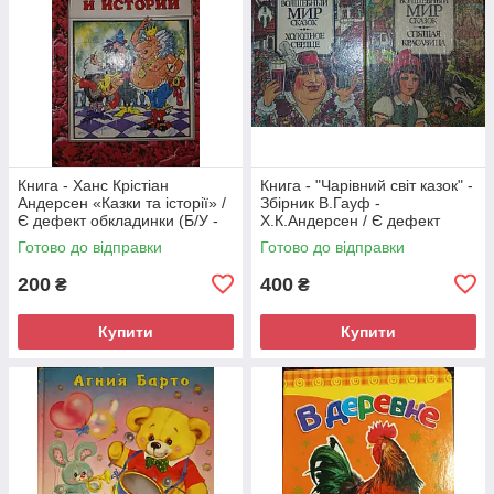
Книга - Ханс Крістіан
Книга - "Чарівний світ казок" -
Андерсен «Казки та історії» /
Збірник В.Гауф -
Є дефект обкладинки (Б/У -
Х.К.Андерсен / Є дефект
УЦІНКА)
обкладинки (Б/У - УЦІНКА)
Готово до відправки
Готово до відправки
200
400
₴
₴
Купити
Купити