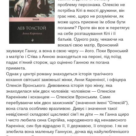
проблему персонажа. Олексію не
потрібна Кіті в якості дружини, він
грає нею, щиро не розуміючи, як
може щось приємне їм обом бути
поганим? Проте він все ж перетягує
на себе розташування Кіті і її
батьків. Одного разу, чекаючи на
вокзалі свою матір, Вронскиий
зауважує Ганну, а вона в свою чергу — його. Поки Вронський
з матір'ю і Стіва з Анною знаходяться на пероні, під поїзд
падає п'яний сторож, що оцінено Ганною як погана
прикмета.
Однак у центрі роману знаходиться історія трагічного
кохання світської заміжньої жінки, Анни Кареніної, і офіцера
Олексія Вронського. Дивовижна історія про жінку, яка
знаходилася між двох чоловіків: чоловіком — Олексієм
Кареніним і коханцем — Олексієм Вронським. Саме
перебуваючи між двох захисників" (значення імені "Олексій"),
вона стала особливо вразливою. Дивує і значення такої
невід'ємної складової щасливої сім'ї як діти — як Ганна щиро
і чисто любила сина Сергійка, народженого від ненависного
Кареніна; син був відрадою її, її державою, її опорою. І як не
злюбила вона маленьку Ганнусю, дочка від найулюбленішого