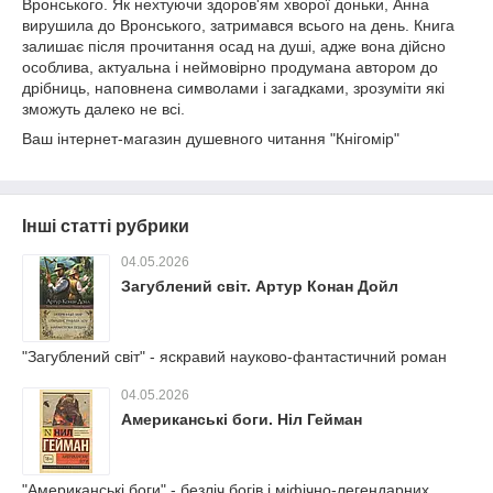
Вронського. Як нехтуючи здоров'ям хворої доньки, Анна
вирушила до Вронського, затримався всього на день. Книга
залишає після прочитання осад на душі, адже вона дійсно
особлива, актуальна і неймовірно продумана автором до
дрібниць, наповнена символами і загадками, зрозуміти які
зможуть далеко не всі.
Ваш інтернет-магазин душевного читання "Кнігомір"
Інші статті рубрики
04.05.2026
Загублений світ. Артур Конан Дойл
"Загублений світ" - яскравий науково-фантастичний роман
04.05.2026
Американські боги. Ніл Гейман
"Американські боги" - безліч богів і міфічно-легендарних