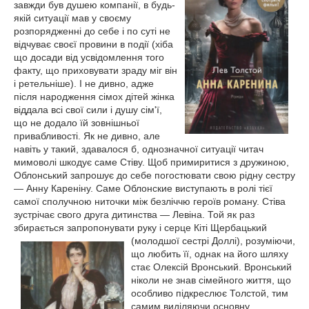
завжди був душею компанії, в будь-
якій ситуації мав у своєму
розпорядженні до себе і по суті не
відчуває своєї провини в події (хіба
що досади від усвідомлення того
факту, що приховувати зраду міг він
і ретельніше). І не дивно, адже
після народження сімох дітей жінка
віддала всі свої сили і душу сім'ї,
що не додало їй зовнішньої
привабливості. Як не дивно, але
навіть у такий, здавалося б, однозначної ситуації читач
мимоволі шкодує саме Стіву. Щоб примиритися з дружиною,
Облонський запрошує до себе погостювати свою рідну сестру
— Анну Кареніну. Саме Облонские виступають в ролі тієї
самої сполучною ниточки між безліччю героїв роману. Стіва
зустрічає свого друга дитинства — Левіна. Той як раз
збирається запропонувати руку і серце Кіті Щербацький
(молодшої
сестрі Доллі), розуміючи,
що любить її, однак на його шляху
стає Олексій Вронський. Вронський
ніколи не знав сімейного життя, що
особливо підкреслює Толстой, тим
самим виділяючи основну