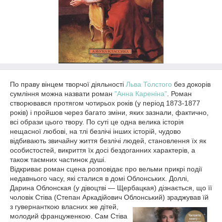
По праву вінцем творчої діяльності
Льва Толстого
без докорів
сумління можна назвати роман
"Анна Кареніна"
. Роман
створювався протягом чотирьох років (у період 1873-1877
років) і пройшов через багато зміни, яких зазнали, фактично,
всі образи цього твору. По суті це одна велика історія
нещасної любові, на тлі безлічі інших історій, чудово
відбивають звичайну життя безлічі людей, становлення їх як
особистостей, викриття їх досі бездоганних характерів, а
також таємних частинок душі.
Відкриває роман сцена розповідає про вельми прикрі події
недавнього часу, які сталися в домі Облонських. Доллі,
Дарина Облонская (у дівоцтві — Щербацкая) дізнається, що її
чоловік Стіва (Степан Аркадійович Облонський) зраджував їй
з гувернанткою власних же дітей,
молодий француженкою. Сам Стіва