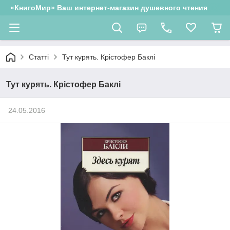
«КнигоМир» Ваш интернет-магазин душевного чтения
Статті
Тут курять. Крістофер Баклі
Тут курять. Крістофер Баклі
24.05.2016