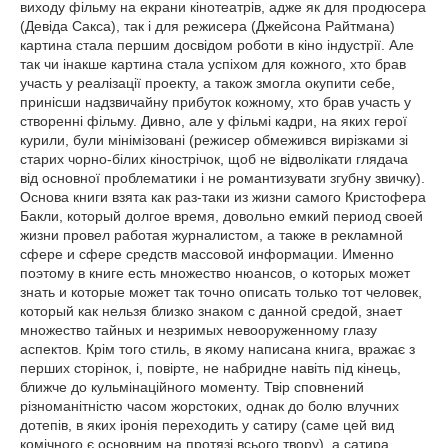
виходу фільму на екрани кінотеатрів, адже як для продюсера
(Девіда Сакса), так і для режисера (Джейсона Райтмана)
картина стала першим досвідом роботи в кіно індустрії. Але
так чи інакше картина стала успіхом для кожного, хто брав
участь у реалізації проекту, а також змогла окупити себе,
принісши надзвичайну прибуток кожному, хто брав участь у
створенні фільму. Дивно, але у фільмі кадри, на яких герої
курили, були мінімізовані (режисер обмежився вирізками зі
старих чорно-білих кінострічок, щоб не відволікати глядача
від основної проблематики і не романтизувати згубну звичку).
Основа книги взята как раз-таки из жизни самого Кристофера
Бакли, который долгое время, довольно емкий период своей
жизни провел работая журналистом, а также в рекламной
сфере и сфере средств массовой информации. Именно
поэтому в книге есть множество нюансов, о которых может
знать и которые может так точно описать только тот человек,
который как нельзя близко знаком с данной средой, знает
множество тайных и незримых невооруженному глазу
аспектов. Крім того стиль, в якому написана книга, вражає з
перших сторінок, і, повірте, не набридне навіть під кінець,
ближче до кульмінаційного моменту. Твір сповнений
різноманітністю часом жорстоких, однак до болю влучних
дотепів, в яких іронія переходить у сатиру (саме цей вид
комічного є основним на протязі всього твору), а сатира