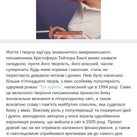
Життя і творчу кар'єру знаменитого американського
письменника Крістофера Тейлора Баклі важко назвати
складною, проте його творчість, його власний, часом
суперечить будь-яким нормам і канонам, стиль не
перестають дивувати читачів і донині. Ним було написано
більше п'ятнадцяти творів, з яких особливу популярність
одержав роман
"Тут курять"
, написаний ще в 1994 році. Саме
це величного творіння письменника принесло йому
всезагальне визнання в літературному світі, а також
всесвітню славу і пам'ять майбутніх поколінь, яка судилася
йому у віках. Важливу роль у популяризації та поширенні ідей
і думок, викладених автором у книзі зіграла однойменна
екранізація роману, що вийшла в світ в 2005 році. Проект
довгий час не міг отримати належного фінансування, а також
зі скептицизмом сприймався критиками аж до самого дня