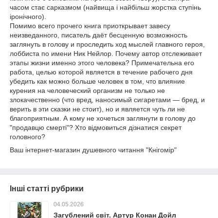
часом стає сарказмом (найвища і найбільш жорстка ступінь
іронічного).
Помимо всего прочего книга приоткрывает завесу
неизведанного, писатель даёт бесценную возможность
заглянуть в голову и проследить ход мыслей главного героя,
лоббиста по имени Ник Нейлор. Почему автор отслеживает
этапы жизни именно этого человека? Примечательна его
работа, целью которой является в течение рабочего дня
убедить как можно больше человек в том, что влияние
курения на человеческий организм не только не
злокачественно (что вред, наносимый сигаретами — бред, и
верить в эти сказки не стоит), но и является чуть ли не
благоприятным. А кому не хочеться заглянути в голову до
"продавцю смерті"? Хто відмовиться дізнатися секрет
головного?
Ваш інтернет-магазин душевного читання "Кнігомір"
Інші статті рубрики
04.05.2026
Загублений світ. Артур Конан Дойл