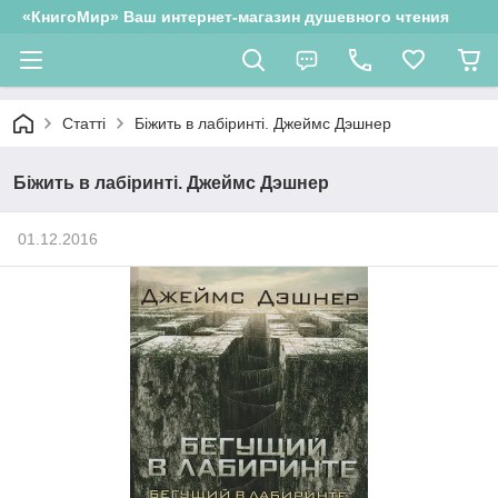
«КнигоМир» Ваш интернет-магазин душевного чтения
Статті
Біжить в лабіринті. Джеймс Дэшнер
Біжить в лабіринті. Джеймс Дэшнер
01.12.2016