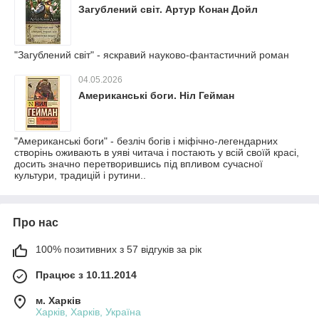
Загублений світ. Артур Конан Дойл
"Загублений світ" - яскравий науково-фантастичний роман
04.05.2026
Американські боги. Ніл Гейман
"Американські боги" - безліч богів і міфічно-легендарних
створінь оживають в уяві читача і постають у всій своїй красі,
досить значно перетворившись під впливом сучасної
культури, традицій і рутини..
Про нас
100% позитивних з 57 відгуків за рік
Працює з 10.11.2014
м. Харків
Харків, Харків, Україна