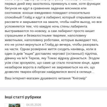
первых дней ему захотелось примкнуть к ним, хотя функции
бегунов не идут в сравнение задачам мясников или
охотников: юноши ежедневно покидают относительно
спокойный Глэйд и идут в лабиринт, который открывается на
рассвете и закрывается на закате, чтобы найти выход, но все
усложняется тем, что каждую ночь стены лабиринта
выстраиваются по-новому, а сам лабиринт просто кишит
страшными и безжалостными тварями, наполовину
животными, наполовину роботами, которые выжидают тех,
кто не успел вернуться в Глэйд до вечера, чтобы разорвать
на части. Однак розмірене життя сходить нанівець, коли в
один із днів "ящик" доставляє чергової (останньої) підлітка,
дівчину на ім'я Тереза, яку Томас відразу дізнається. Згодом
усім стає зрозуміло, що саме це стало початком кінця, адже
незабаром ворота в лабіринт не закриваються на ніч, що
дозволяє тварюк-кіборгам навідуватися вночі в селище...
Ваш інтернет-магазин душевного читання "Кнігомір"
Інші статті рубрики
04.05.2026