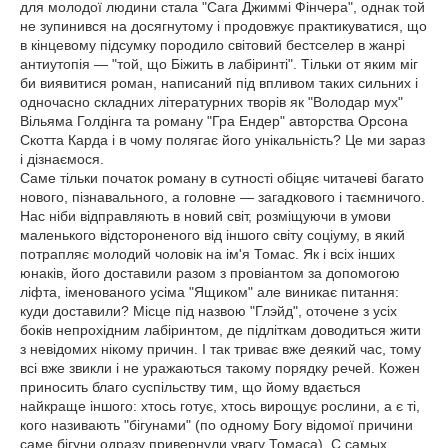
для молодої людини стала "Сага Джиммі Фінчера", однак той
не зупинився на досягнутому і продовжує практикуватися, що
в кінцевому підсумку породило світовий бестселер в жанрі
антиутопія — "той, що Біжить в лабіринті". Тільки от яким міг
би виявитися роман, написаний під впливом таких сильних і
одночасно складних літературних творів як "Володар мух"
Вільяма Голдінга та роману "Гра Ендер" авторства Орсона
Скотта Карда і в чому полягає його унікальність? Це ми зараз
і дізнаємося.
Саме тільки початок роману в сутності обіцяє читачеві багато
нового, пізнавального, а головне — загадкового і таємничого.
Нас ніби відправляють в новий світ, розміщуючи в умови
маленького відстороненого від іншого світу соціуму, в який
потрапляє молодий чоловік на ім'я Томас. Як і всіх інших
юнаків, його доставили разом з провіантом за допомогою
ліфта, іменованого усіма "Ящиком" але виникає питання:
куди доставили? Місце під назвою "Глэйд", оточене з усіх
боків непрохідним лабіринтом, де підліткам доводиться жити
з невідомих нікому причин. І так триває вже деякий час, тому
всі вже звикли і не уражаються такому порядку речей. Кожен
приносить благо суспільству тим, що йому вдається
найкраще іншого: хтось готує, хтось вирощує рослини, а є ті,
кого називають "бігунами" (по одному Богу відомої причини
саме бігуни одразу привернули увагу Томаса). С самых