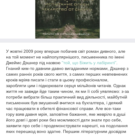
У жовтні 2009 року вперше побачив світ роман дивного, але
на той момент не найпопулярнішого, письменника по імені
Джеймс Дэшнер під назвою
"той, що Біжить у лабіринті"
.
Гнаний ким-то давним-давно вигаданими нормами, Дэшнер з
самих ранніх років свого життя, з самих перших невпевнених
кроків мріяв писати і стати в цьому професіоналом,
заробляти цим і підкорювати серця мільйонів читачів. Однак
життя не завжди йде таким чином, як ми її собі уявляємо: з-за
потреби вибрати більш практичний вид діяльності, майбутній
письменник був змушений вчитися на бухгалтера, і деякий
час працювати в обителі фінансової справи. Але все-таки
гору взяв давня мрія, заповітне бажання, яке жевріло в душі
його довгі і довгі роки без можливості дати знати про себе,
заявити про себе і продемонструвати нарешті, на подолання
яких перешкод воно здатне. Першим літературним досвідом