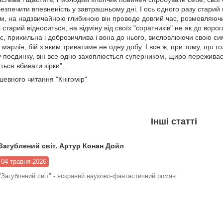
безпечити впевненість у завтрашньому дні. І ось одного разу старий 
Там, на надзвичайною глибиною він проведе довгий час, розмовляюч
і старий відноситься, на відміну від своїх "соратників" не як до воро
жає, прихильна і доброзичлива і вона до нього, висловлюючи свою 
марлін, бій з яким триватиме не одну добу. І все ж, при тому, що го
 поєдинку, він все одно захоплюється суперником, щиро переживає 
ься вбивати зірки"...
евного читання "Кнігомір"
Інші статті
Загублений світ. Артур Конан Дойл
04 травня 2026
"Загублений світ" - яскравий науково-фантастичний роман