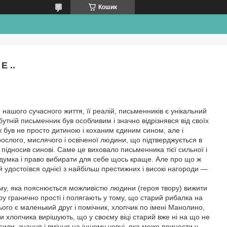
Кошик
Е ..
нашого сучасного життя, її реалій, письменників є унікальний
бутній письменник був особливим і значно відрізнявся від своїх
к був не просто дитиною і коханим єдиним сином, але і
ослого, мислячого і освіченої людини, що підтверджується в
підносив синові. Саме це виховало письменника тієї сильної і
 думка і право вибирати для себе щось краще. Але про що ж
й удостоївся однієї з найбільш престижних і високі нагороди —
му, яка пояснюється можливістю людини (героя твору) вижити
ору гранично прості і полягають у тому, що старий рибалка на
нього є маленький друг і помічник, хлопчик по імені Манолино,
ки хлопчика вирішують, що у своєму віці старий вже ні на що не
сили, знання і вміння на іншому човні, яка може принести у