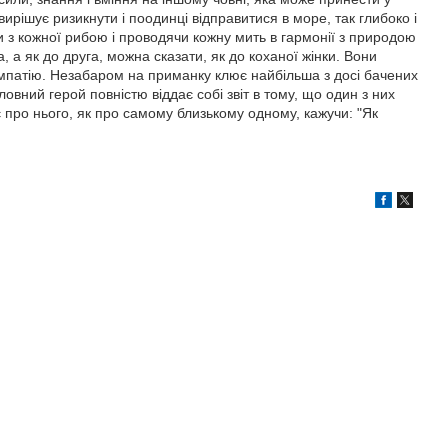
вирішує ризикнути і поодинці відправитися в море, так глибоко і
и з кожної рибою і проводячи кожну мить в гармонії з природою
га, а як до друга, можна сказати, як до коханої жінки. Вони
симпатію. Незабаром на приманку клює найбільша з досі бачених
ловний герой повністю віддає собі звіт в тому, що один з них
про нього, як про самому близькому одному, кажучи: "Як