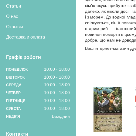
сім'ю якусь прибуток і за
Статьи
далеко, як ніколи досі. 
О нас
і з морем. До водної глад
спілкуються, він її пова
Отзывы
старим риб — гігантський 
повинен померти в цьому
Доставка и оплата
добре, що нам не доводит
Ваш інтернет-магазин душ
Графік роботи
10:00
18:00
ПОНЕДІЛОК
10:00
18:00
ВІВТОРОК
10:00
18:00
СЕРЕДА
10:00
18:00
ЧЕТВЕР
10:00
18:00
ПʼЯТНИЦЯ
10:00
18:00
СУБОТА
Вихідний
НЕДІЛЯ
Контакти