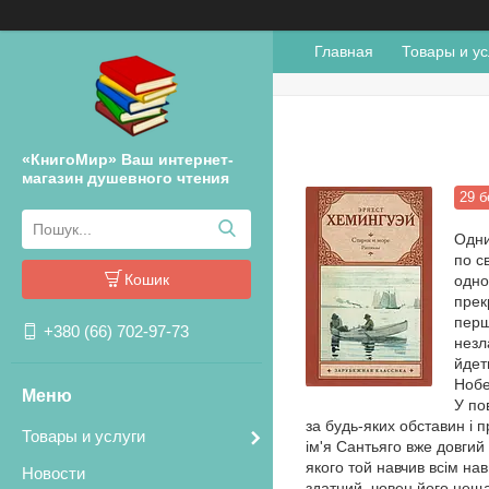
Главная
Товары и ус
«КнигоМир» Ваш интернет-
магазин душевного чтения
29 б
Одни
по с
Кошик
одно
прек
перш
+380 (66) 702-97-73
незл
йдет
Нобе
У по
за будь-яких обставин і 
Товары и услуги
ім'я Сантьяго вже довгий 
якого той навчив всім на
Новости
здатний, човен його неща