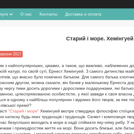
луги
О нас
Контакты
Доставка и оплата
Старий і море. Хемінгуей 
ерезня 2017
м з найпопулярніших, цікавих, а також, що важливо, наближених до 
воїй натурі, по своїй суті, Ернест Хемінгуей. З самого дитинства май
літків, що вчасно було помічено батьком. Для самого батька хлопчи
расним другом, можна сказати, він бачив у маленькому Ернеста дор
у чергу тими досить дорогими і дорослими подарунками, які батько 
амною, цілеспрямованою особистістю, у якої завжди є своя власна
ься в одному з найбільш популярних і відомих його творів, за яке то
лівської премії?
вісті
"Старий і море"
Хемінгуей вкотре стверджує філософію стоїциз
при натиску будь-яких труднощів і труднощів. Сюжет і композиція тв
час безуспішно виходить в море в надії спіймати яку-ніяку рибу. У 
вичкам і премудростям життя на морі. Вони досить близькі, але бать
слива і щастить, і молодий хлопчик повинен спробувати себе, свої 