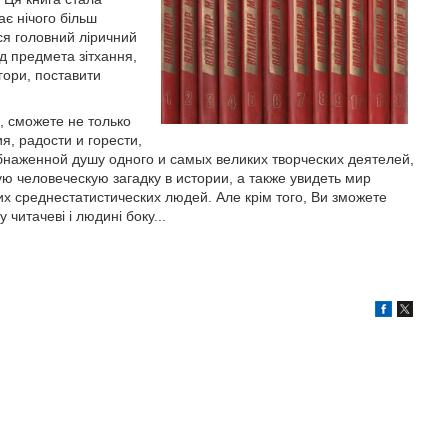
ає нічого більш
ься головний ліричний
ід предмета зітхання,
 гори, поставити
, сможете не только
я, радости и горести,
бнаженной душу одного и самых великих творческих деятелей,
ю человеческую загадку в истории, а также увидеть мир
х среднестатистических людей. Але крім того, Ви зможете
читачеві і людині боку...