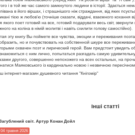
ого і в той же час самого замкнутого людини в історії. Здається нем
півана в його віршах, і страшнішого ніж страждання, від яких псуєт
кликані тією ж любов'ю (точніше сказати, віддачі, взаємного кохання в
я якого
поет готовий на все, готовий подарувати весь світ, звернути
жного на коліна в німій молитві і навіть схилити голову самостійно).
тая эту книгу Вы поймете все чувства, эмоции и переживания поэта
образить, но и почувствовать на собственной шкуре все переживани
торыми охвачен поэт и лирический герой. Вам предстоит увидеть о
знакомиться с ним лично, попытаться разгадать самую удивительну
азами другого, совершенно непохожего на всех остальных, на прочи
знатися Маяковського із кардинально новою і незвичною пересічному 
ш інтернет-магазин душевного читання "Кнігомір"
Інші статті
Загублений світ. Артур Конан Дойл
04 травня 2026