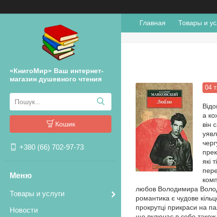
Главная
Товары и ус
«КнигоМир» Ваш интернет-
магазин душевного чтения
04 
Відо
а ко
Кошик
він 
уявл
черг
+380 (66) 702-97-73
прек
які 
пере
комп
любов Володимира Володи
Товары и услуги
романтика є чудове кільце
прокрутці прикраси на па
Новости
що включає в себе також 