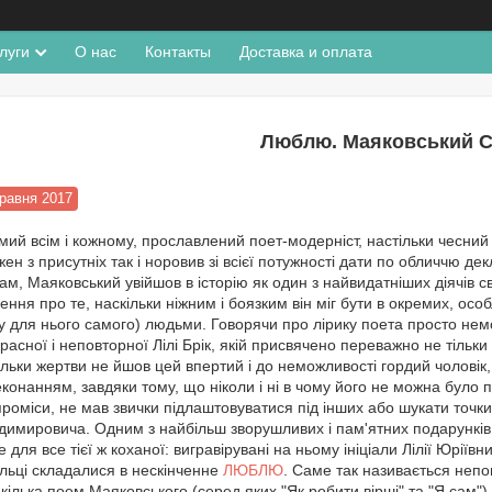
луги
О нас
Контакты
Доставка и оплата
Люблю. Маяковський С
травня 2017
мий всім і кожному, прославлений поет-модерніст, настільки чесний 
жен з присутніх так і норовив зі всієї потужності дати по обличчю декл
сам, Маяковський увійшов в історію як один з найвидатніших діячів
ення про те, наскільки ніжним і боязким він міг бути в окремих, ос
у для нього самого) людьми. Говорячи про лірику поета просто нем
расної і неповторної Лілі Брік, якій присвячено переважно не тільки
тільки жертви не йшов цей впертий і до неможливості гордий чоловік
конанням, завдяки тому, що ніколи і ні в чому його не можна було пе
роміси, не мав звички підлаштовуватися під інших або
шукати точки
мировича. Одним з найбільш зворушливих і пам'ятних подарунків
 для все тієї ж коханої: вигравірувані на ньому ініціали Лілії Юріїв
льці складалися в нескінченне
ЛЮБЛЮ
. Саме так називається непов
кілька поем Маяковського (серед яких "Як робити вірші" та "Я сам")