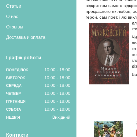
відкриттям самого відкрит
Статьи
прекрасного як любов, ос
О нас
герой, сам поет, і які ви
дл
Отзывы
ко
Чи
Доставка и оплата
во
ко
по
Графік роботи
гл
ді
10:00
18:00
ПОНЕДІЛОК
Ва
10:00
18:00
ВІВТОРОК
10:00
18:00
СЕРЕДА
10:00
18:00
ЧЕТВЕР
10:00
18:00
ПʼЯТНИЦЯ
10:00
18:00
СУБОТА
Вихідний
НЕДІЛЯ
Контакти