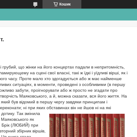
Кошик
т.
і грубий, що жінки на його концертах падали в непритомність,
амирующему на сцені свої власні, такі ж їдкі і уїдливі вірші, як і
 свого часу. Проте мало хто здогадується або ж має найменше
обливих ситуаціях, в моменти, проведені з особливими (в першу
ожливо забути, проігнорувати або ж просто не згадати про
 творчість Маяковського, а й, можна сказати, вся його життя. На
, який був відомий в першу чергу завдяки принципам і
реконати; ні при яких обставинах він не йшов ні на які
 дотику. Так змінила
 Маяковського як
ни Брік (ЛЮБИЙ) при
торний збірник віршів,
. Ця книга стала