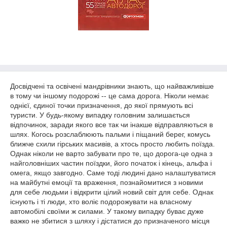
Досвідчені та освічені мандрівники знають, що найважливіше
в тому чи іншому подорожі -- це сама дорога. Ніколи немає
однієї, єдиної точки призначення, до якої прямують всі
туристи. У будь-якому випадку головним залишається
відпочинок, заради якого все так чи інакше відправляються в
шлях. Когось розслаблюють пальми і піщаний берег, комусь
ближче схили гірських масивів, а хтось просто любить поїзда.
Однак ніколи не варто забувати про те, що дорога-це одна з
найголовніших частин поїздки, його початок і кінець, альфа і
омега, якщо завгодно. Саме тоді людині дано налаштуватися
на майбутні емоції та враження, познайомитися з новими
для себе людьми і відкрити цілий новий світ для себе. Однак
існують і ті люди, хто воліє подорожувати на власному
автомобілі своїми ж силами. У такому випадку буває дуже
важко не збитися з шляху і дістатися до призначеного місця