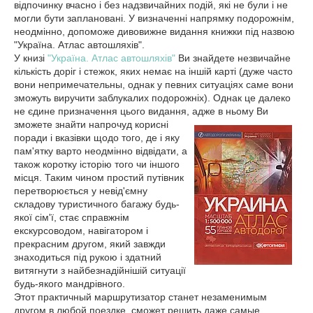
відпочинку вчасно і без надзвичайних подій, які не були і не
могли бути заплановані. У визначенні напрямку подорожнім,
неодмінно, допоможе дивовижне видання книжки під назвою
"Україна. Атлас автошляхів".
У книзі
"Україна. Атлас автошляхів"
Ви знайдете незвичайне
кількість доріг і стежок, яких немає на іншій карті (дуже часто
вони непримечательны, однак у певних ситуаціях саме вони
зможуть виручити заблукалих подорожніх). Однак це далеко
не єдине призначення цього видання, адже в ньому
Ви
зможете знайти напрочуд корисні
поради і вказівки щодо того, де і яку
пам'ятку варто неодмінно відвідати, а
також коротку історію того чи іншого
місця. Таким чином простий путівник
перетворюється у невід'ємну
складову туристичного багажу будь-
якої сім'ї, стає справжнім
екскурсоводом, навігатором і
прекрасним другом, який завжди
знаходиться під рукою і здатний
витягнути з найбезнадійнішій ситуації
будь-якого мандрівного.
Этот практичный маршрутизатор станет незаменимым
другом в любой поездке, сможет решить даже самые