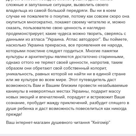
сложные и запутанные ситуации, вызволить своего
владельца из самой большой передряги. Вы ни в коем
случае не пожалеете о покупке, потому как совсем скоро она
окупиться многократно, покажет своему читателю и, можно
сказать, пользователю свою ценность и наглядно
продемонстрирует, какие чудеса можно творить, сверяясь с
данными из атласа "Украина. Атлас автодорог". Вы поймете,
насколько Украина прекрасна, все проявления ее народа,
которыми поистине следует гордиться. Многие памятки
культуры и архитектуры являются достаточно старинными,
однако оттого не теряют своей ценности, напротив, таким
образом они обретают свой собственный колорит,
уникальность, равных которой не найти ни в единой стране
или же культуре во всем мире. Этот путеводитель даст
возможность Вам и Вашим близким провести незабываемые
каникулы в невероятных местах Украины, подарит массу
новых эмоций и впечатлений, порадует и встревожит Ваше
сознание, пробудит жажду приключений, разбудит спящего в
душе ребенка и даст возможность повеселиться как никогда
прежде!
Ваш інтернет-магазин душевного читання "Кнігомір"