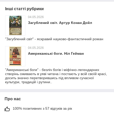
Інші статті рубрики
04.05.2026
Загублений світ. Артур Конан Дойл
"Загублений світ" - яскравий науково-фантастичний роман
04.05.2026
Американські боги. Ніл Гейман
"Американські боги" - безліч богів і міфічно-легендарних
створінь оживають в уяві читача і постають у всій своїй красі,
досить значно перетворившись під впливом сучасної
культури, традицій і рутини..
Про нас
100% позитивних з 57 відгуків за рік