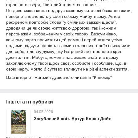
страшного зверя, Григорий теряет сознание...
Ця дивовижна книга подарує кожному читачеві бажання жити,
поверне впевненість у собі і своєму майбутньому. Автор
рефреном повторює слова "у сміливих завжди щастя",
доводячи це як своєю життєвою дорогою, так і кожним
персонажем, зображеним у своїх творах. Безсумнівно,
кожному варто прочитати цей роман і перейнятися усіма
подіями, відчути ніжність взаємин головних героїв і визначити
для себе головну думку, яку Багряний зміг пронести крізь
десятиліття. Мабуть, кожен з нас зможе знайти в цьому
захоплюючому творі щось своє, особисте і особливе, що, в
свою чергу, могло б суттєво вплинути на різні аспекти життя.
Ваш інтернет-магазин душевного читання "Кнігомір"
Інші статті рубрики
04.05.2026
Загублений світ. Артур Конан Дойл