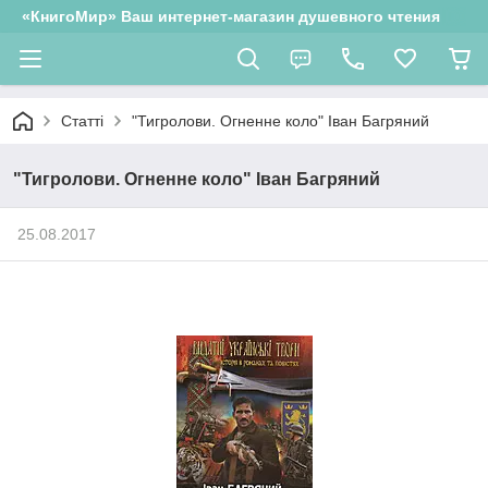
«КнигоМир» Ваш интернет-магазин душевного чтения
Статті
"Тигролови. Огненне коло" Іван Багряний
"Тигролови. Огненне коло" Іван Багряний
25.08.2017