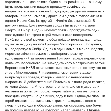
паралельно, -- два потяги. Один з них розкішний -- в ньому
їдуть представники вищого прошарку суспільства і
направляється він в золоте Ельдорадо, де другий іменується
автором "ешелон смерті", драконом з двома головами: ім'я
одного Йосип Сталін, другий -- Фелікс Дзержинський. В
другому поїзді їдуть неугодні уряду і їдуть вони на вірну
смерть, в Сибір. В один момент потяги проїжджають один
повз одного і контраст в цей момент стає нестерпним.
Приблизно в цей момент в обох поїздах починається галас:
шукають людину на ім'я Григорій Многогрішний. Зрозуміло,
він подорожує в Сибір. Однак в один момент майор Медвин,
жорстоке втілення всього тоталітарного режиму,
відповідальний за перевезення Григорія, вкотре перевіряючи
наявність полоненого, не знаходить його в потрібному вагоні.
Верного пса НКВД охватывает животный страх, потому что он
знает: Многогрешный, наверняка, смог выжить даже
выпрыгнув из поезда, который мчался с невероятной
скоростью. И действительно! Потомок знатного рода козаков,
гетмана Демьяна Многогрешного не лишился мужества и
желания выжить: он прошел через тайгу и смог не только
победить смерть, найдя пищу, воду и нож. Однажды главный
герой слышит пронзительный крик и, находясь в шаге от
смерти от голода и обезвоживания, он стремительно бежит
на помощь человеку, на которого напал медведь. Одолев