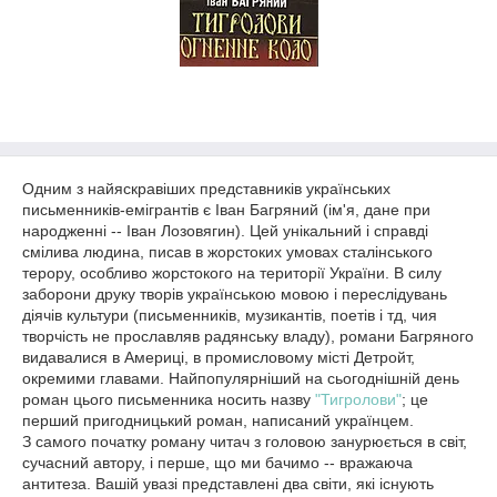
Одним з найяскравіших представників українських
письменників-емігрантів є Іван Багряний (ім'я, дане при
народженні -- Іван Лозовягин). Цей унікальний і справді
смілива людина, писав в жорстоких умовах сталінського
терору, особливо жорстокого на території України. В силу
заборони друку творів українською мовою і переслідувань
діячів культури (письменників, музикантів, поетів і тд, чия
творчість не прославляв радянську владу), романи Багряного
видавалися в Америці, в промисловому місті Детройт,
окремими главами. Найпопулярніший на сьогоднішній день
роман цього письменника носить назву
"Тигролови"
; це
перший пригодницький роман, написаний українцем.
З самого початку роману читач з головою занурюється в світ,
сучасний автору, і перше, що ми бачимо -- вражаюча
антитеза. Вашій увазі представлені два світи, які існують