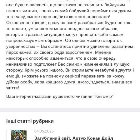
але будьте впевнені, що розв'язка не залишить байдужим
нікого з читачів, і навіть самий байдужий перейметься духом
того часу, зможе гідно оцінити кожного персонажа!
Откровенно говоря, сразу во всем разобраться будет не так-
то просто, уж слишком много неоднозначных образов,
которые в разных ситуациях могут проявить себя самым
непредсказуемым образом. Об одном можно говорить с
уверенностью -- Вы останетесь приятно удивлены развитием
персонажей, их своего рода взрослением. Мнение
некоторых способно измениться, что в свою очередь
ненавязчиво подтолкнет Вас самих к изменениям в лучшую
сторону. Крім усього іншого, Ви отримаєте незабутні відчуття і
емоції, зможете на повному серйозі переживати за кожну
дійову особу, як за кращого друга, якого, здається, знаєш все
життя!
Ваш інтернет-магазин душевного читання "Кнігомір"
Інші статті рубрики
04.05.2026
Загублений світ. Артур Конан Дойл