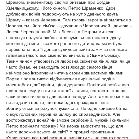
Шрамом, знаменитому своїми битвами при Богдані
Хмельницькому, і його сином, Петро Шраменко. Двоє
доблесних воїнів подорожують на хутір давнього друга
Шраму -- козака Череваня. Там головні герої знайомляться з
Череванем і його сім'єю -- дружиною Череванихой і дочкою --
Лесею Черевановной. Між Лесею та Петром миттєво
спалахує полум'я любові, але сумніви поглинають душу
молодої дівчини: з самого раннього дитинства мати була
переконана, що її доньці судилося вийти заміж за великого
гетьмана (якого все сімейство визнало в Якиме Сомке).
Таким чином утворюється любовна сюжетна лінія, яка, як це
часто буває, не знаходить розв'язки до самого кінця,
неймовірно інтригуючи читача своїми звивистими лініями.
Поряд з романтикою відбуваються вирішальні події в
масштабах цілої країни, цілої держави. Політичні розбіжності
приносять смуту в життя кожної людини, настають страшні
часи невизначеності для цілого народу. Але також не можна
не згадати і про те, що поки одні страждають, інші
збагачуються за рахунок чужих сліз. Не одне криваве битва
очікує головних героїв на шляху до справедливості. Але
восторжествує вона? Чи зможе серйозний, мужній і сильний
Петро прийняти поразку? Чи зможе захистити те, що для
нього дорожче всього на світі? У процесі прочитання
з'являються все нові питання, вирішити які не так-то просто,