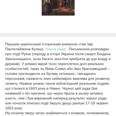
Першим українським історичним романом став твір
Пантелеймона Куліша
"Чорна рада"
. Письменник розповідає
про події Руїни (періоду в історії України після смерті Богдана
Хмельницького, коли багато захотіли прибрати до рук владу в
державі). У романі вкрай тісно переплетені долі реальних
особистостей, таких як Яким Сомко або Іван Брюховецький --
головні претенденти на булаву гетьмана, і вигаданих
персонажів, наявність яких неймовірно важлива для розвитку
сюжету. Назвою роман також зобов'язаний реальним подіям,
що сталися в 1663 року в Ніжині. Чорної цей рада був
названий з тієї причини, що чернь брала в ньому активну
участь, чим і був вирішений наперед результат чорної ради,
але початок описані події беруть дещо раніше 17-18 червня
1663 року.
На початку твору читач знайомиться з козаком, полковником,